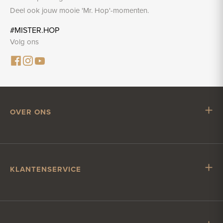
Deel ook jouw mooie 'Mr. Hop'-momenten.
#MISTER.HOP
Volg ons
OVER ONS
Mr. Hop
Samenwerken met Mr. Hop
Vacatures
KLANTENSERVICE
Impressum
Klantenservice
Verzending & levering
Account & betalen