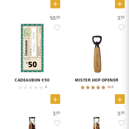
50.
3.
00
95
CADEAUBON €50
MISTER HOP OPENER
0
10.0
3.
3.
95
95