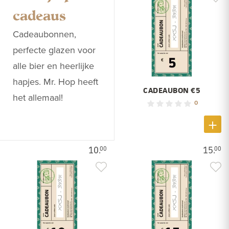
cadeaus
Cadeaubonnen,
perfecte glazen voor
alle bier en heerlijke
hapjes. Mr. Hop heeft
CADEAUBON €5
het allemaal!
0
10.
15.
00
00