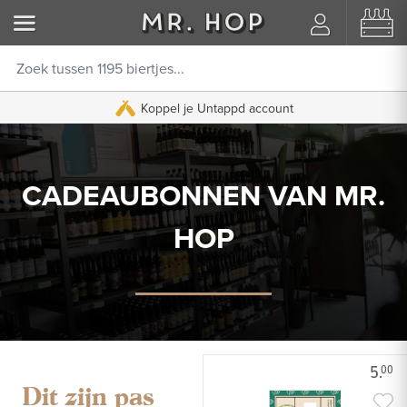
Koppel je Untappd account
CADEAUBONNEN VAN MR.
HOP
5.
00
Dit zijn pas