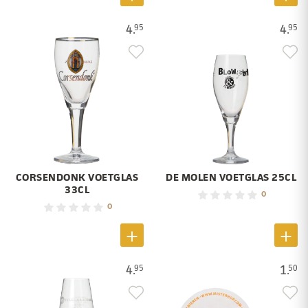
4.
4.
95
95
CORSENDONK VOETGLAS
DE MOLEN VOETGLAS 25CL
33CL
0
0
4.
1.
95
50