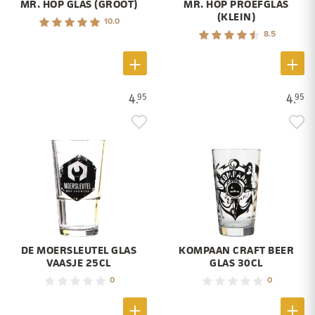
MR. HOP GLAS (GROOT)
MR. HOP PROEFGLAS
(KLEIN)
10.0
8.5
4.
4.
95
95
DE MOERSLEUTEL GLAS
KOMPAAN CRAFT BEER
VAASJE 25CL
GLAS 30CL
0
0