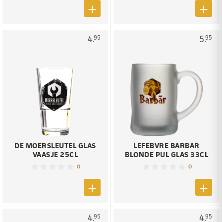
4.
5.
95
95
DE MOERSLEUTEL GLAS
LEFEBVRE BARBAR
VAASJE 25CL
BLONDE PUL GLAS 33CL
0
0
4.
4.
95
95