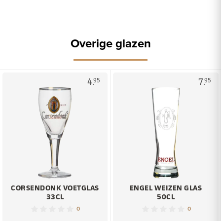
Overige glazen
4.
7.
95
95
CORSENDONK VOETGLAS
ENGEL WEIZEN GLAS
33CL
50CL
0
0