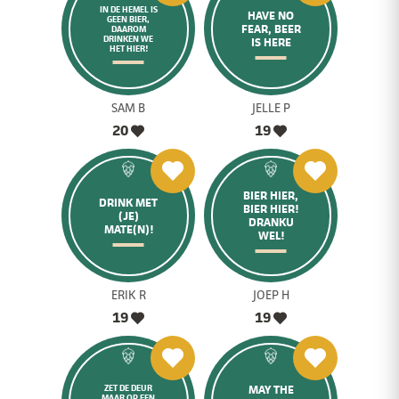
IN DE HEMEL IS
HAVE NO
GEEN BIER,
FEAR, BEER
DAAROM
DRINKEN WE
IS HERE
HET HIER!
SAM B
JELLE P
20
19
BIER HIER,
DRINK MET
BIER HIER!
(JE)
DRANKU
MATE(N)!
WEL!
ERIK R
JOEP H
19
19
MAY THE
ZET DE DEUR
MAAR OP EEN