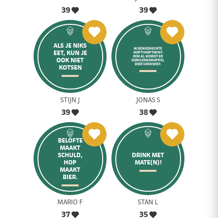
39
39
ALS JE NIKS
IK BEN EEN ECHTE
EET, KUN JE
HOPTI HOPTIMIST.
OOK AL WORDT ER
OOK NIET
SOMS EEN DRUPPEL
BIER VERKWIST.
KOTSEN
STIJN J
JONAS S
39
38
BELOFTE
MAAKT
SCHULD,
DRINK MET
HOP
MATE(N)!
MAAKT
BIER.
MARIO F
STAN L
37
35