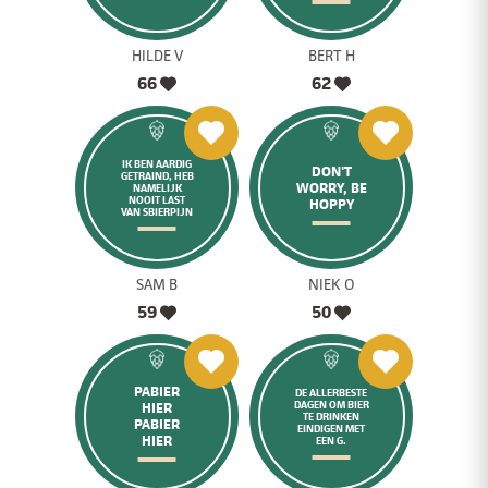
HILDE V
BERT H
66
62
IK BEN AARDIG
DON'T
GETRAIND, HEB
WORRY, BE
NAMELIJK
NOOIT LAST
HOPPY
VAN SBIERPIJN
SAM B
NIEK O
59
50
PABIER
DE ALLERBESTE
DAGEN OM BIER
HIER
TE DRINKEN
PABIER
EINDIGEN MET
HIER
EEN G.