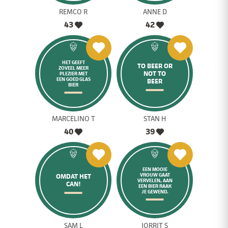
REMCO R
ANNE D
43
42
HET GEEFT
TO BEER OR
ZOVEEL MEER
NOT TO
PLEZIER MET
EEN GOED GLAS
BEER
BIER
MARCELINO T
STAN H
40
39
EEN MOOIE
VROUW GAAT
OMDAT HET
VERVELEN, AAN
CAN!
EEN BIER RAAK
JE GEWEND.
SAM L
JORRIT S