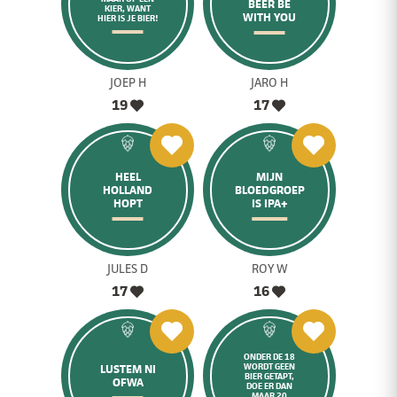
BEER BE
KIER, WANT
WITH YOU
HIER IS JE BIER!
JOEP H
JARO H
19
17
HEEL
MIJN
HOLLAND
BLOEDGROEP
HOPT
IS IPA+
JULES D
ROY W
17
16
ONDER DE 18
WORDT GEEN
LUSTEM NI
BIER GETAPT,
OFWA
DOE ER DAN
MAAR 20