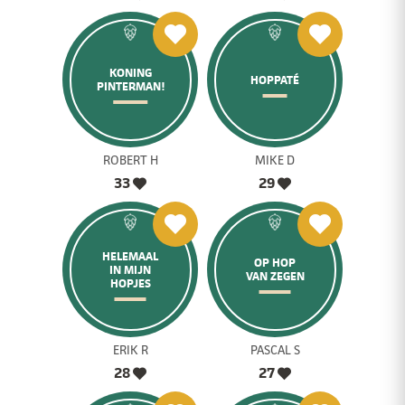
KONING
HOPPATÉ
PINTERMAN!
ROBERT H
MIKE D
33
29
HELEMAAL
OP HOP
IN MIJN
VAN ZEGEN
HOPJES
ERIK R
PASCAL S
28
27