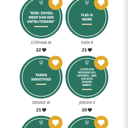
"BIER: ZOVEEL
FLES IS
MEER DAN EEN
MORE
ONTBIJTDRANK"
STÉPHAN M
SVEN R
22
21
LIEVER EEN
WEEKEND VOL
TARWE
GEPIMPEL, DAN
SMOOTHIES
EEN BUIK
ZONDER
RIMPEL
DENNIE W
JEROEN V
21
20