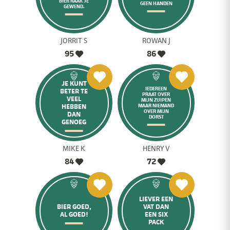
BIER RAAK JE
GEEN HANDEN
GEWEND.
JORRIT S
ROWAN J
95
86
JE KUNT
IEDEREEN
BETER TE
PRAAT OVER
VEEL
MIJN ZUIPEN
HEBBEN
MAAR NIEMAND
OVER MIJN
DAN
DORST
GENOEG
MIKE K
HENRY V
84
72
LIEVER EEN
BIER GOED,
VAT DAN
AL GOED!
EEN SIX
PACK