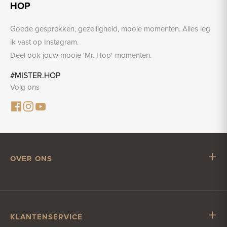
HOP
Goede gesprekken, gezelligheid, mooie momenten. Alles leg
ik vast op Instagram.
Deel ook jouw mooie 'Mr. Hop'-momenten.
#MISTER.HOP
Volg ons
OVER ONS
Mr. Hop
Samenwerken met Mr. Hop
Vacatures
KLANTENSERVICE
Impressum