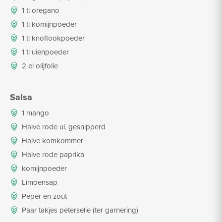
1 tl oregano
1 tl komijnpoeder
1 tl knoflookpoeder
1 tl uienpoeder
2 el olijfolie
Salsa
1 mango
Halve rode ui, gesnipperd
Halve komkommer
Halve rode paprika
komijnpoeder
Limoensap
Peper en zout
Paar takjes peterselie (ter garnering)