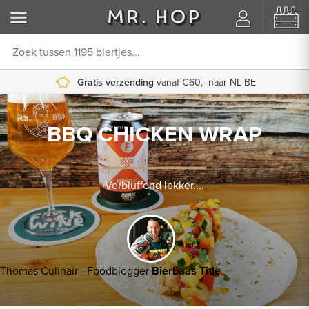
Gratis verzending
vanaf €60,- naar NL BE
BBQ CHICKEN WRAP
Verbluffend lekker....
Thomas Culinair - Foodblogger
Bierbaas Title