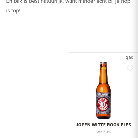
En blik is best natuurlijk, want minder licht bij je hop
is top!
3.
50
JOPEN WITTE ROOK FLES
Wit 7.0%