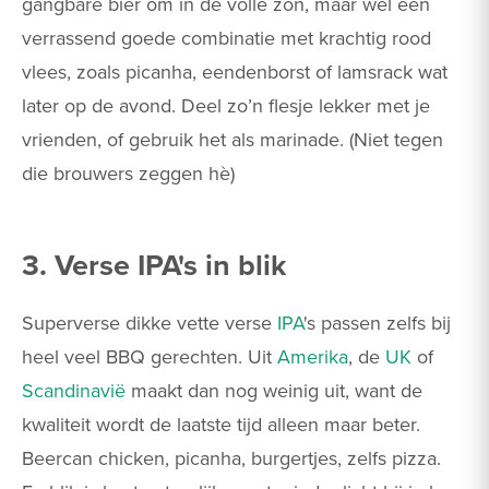
gangbare bier om in de volle zon, maar wel een
verrassend goede combinatie met krachtig rood
vlees, zoals picanha, eendenborst of lamsrack wat
later op de avond. Deel zo’n flesje lekker met je
vrienden, of gebruik het als marinade. (Niet tegen
die brouwers zeggen hè)
3. Verse IPA's in blik
Superverse dikke vette verse
IPA
's passen zelfs bij
heel veel BBQ gerechten. Uit
Amerika
, de
UK
of
Scandinavië
maakt dan nog weinig uit, want de
kwaliteit wordt de laatste tijd alleen maar beter.
Beercan chicken, picanha, burgertjes, zelfs pizza.