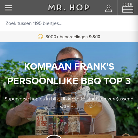
8000+ beoordelingen
9.8/10
KOMPAAN FRANK'S
PERSOONLIJKE BBQ TOP 3
Superverse hopjes in blik, dikke vette stouts en ver(r)assend
witbier...
26 jun 2019