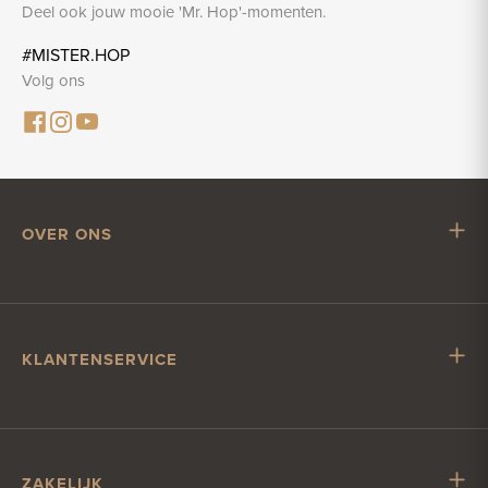
Deel ook jouw mooie 'Mr. Hop'-momenten.
#MISTER.HOP
Volg ons
OVER ONS
Mr. Hop
Samenwerken met Mr. Hop
Vacatures
KLANTENSERVICE
Impressum
Klantenservice
Verzending & levering
Account & betalen
ZAKELIJK