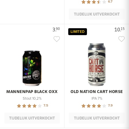
6.7
TIJDELIJK UITVERKOCHT
3.
10.
90
15
LIMITED
MANNENPAP BLACK OXX
OLD NATION CART HORSE
Stout 10,2%
IPA 7%
7.5
7.9
TIJDELIJK UITVERKOCHT
TIJDELIJK UITVERKOCHT