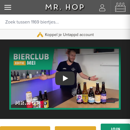
Koppel je Untappd account
Video afspelen
JOIN