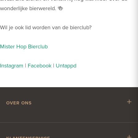
wonderlijke bierwereld. 🍻
Wil je ook lid worden van de bierclub?
Mister Hop Bierclub
Instagram
|
Facebook
|
Untappd
OVER ONS
Mr. Hop
Samenwerken met Mr. Hop
Vacatures