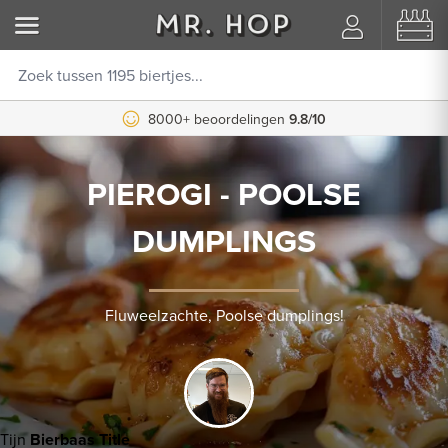
8000+ beoordelingen
9.8/10
PIEROGI - POOLSE
DUMPLINGS
Fluweelzachte, Poolse dumplings!
Tijn
Bierbaas Title