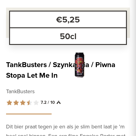
€5,25
50cl
TankBusters / Szynkarnia / Piwna
Stopa Let Me In
TankBusters
7.2 / 10
Dit bier praat tegen je en als je slim bent laat je 'm
heel snel binnen. Een erg fijne Engelse Porter met