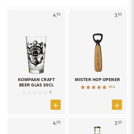
4.
3.
95
95
KOMPAAN CRAFT
MISTER HOP OPENER
BEER GLAS 30CL
10.0
0
4.
3.
95
95