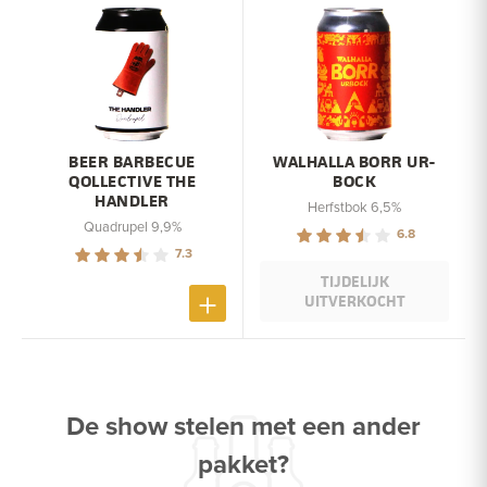
BEER BARBECUE
WALHALLA BORR UR-
QOLLECTIVE THE
BOCK
HANDLER
Herfstbok 6,5%
Quadrupel 9,9%
6.8
7.3
TIJDELIJK
UITVERKOCHT
De show stelen met een ander
pakket?