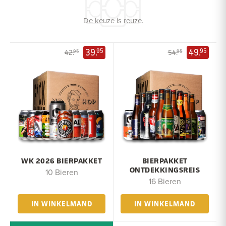
De keuze is reuze.
39.
49.
95
95
42.
54.
95
95
WK 2026 BIERPAKKET
BIERPAKKET
ONTDEKKINGSREIS
10 Bieren
16 Bieren
IN WINKELMAND
IN WINKELMAND