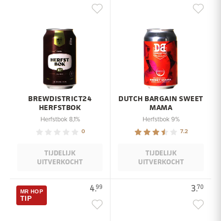
BREWDISTRICT24
DUTCH BARGAIN SWEET
HERFSTBOK
MAMA
Herfstbok 8,1%
Herfstbok 9%
0
7.2
TIJDELIJK
TIJDELIJK
UITVERKOCHT
UITVERKOCHT
4.
3.
99
70
MR HOP
TIP