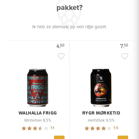
pakket?
Ik heb ze allemaal op een rijtje gezet.
4.
7.
60
50
WALHALLA FRIGG
RYGR MØRKETID
Winterbier 8,5%
Herfstbok 9,5%
7.1
7.5