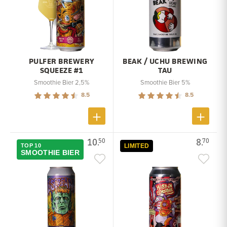
PULFER BREWERY
BEAK / UCHU BREWING
SQUEEZE #1
TAU
Smoothie Bier 2,5%
Smoothie Bier 5%
8.5
8.5
10.
8.
50
70
TOP 10
LIMITED
SMOOTHIE BIER