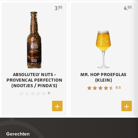
3.
4.
95
95
ABSOLUTELY NUTS -
MR. HOP PROEFGLAS
PROVENCAL PERFECTION
(KLEIN)
(NOOTJES / PINDA'S)
8.5
0
Gerechten