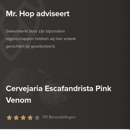
Mr. Hop adviseert
Gekenmerkt door zijn bijzondere
eigenschappen hebben wij hier enkele
gerechten bij geselecteerd.
HEERLIJK BIJ
BARBECUE
HEERLIJK BIJ
GEFRITUURDE SNACKS
Cervejaria Escafandrista Pink
Venom
311 Beoordelingen