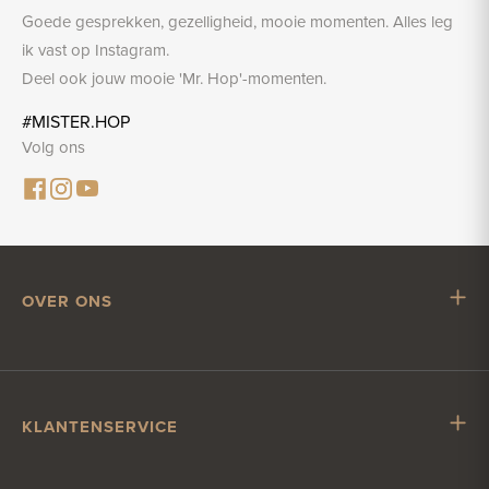
Goede gesprekken, gezelligheid, mooie momenten. Alles leg
ik vast op Instagram.
Deel ook jouw mooie 'Mr. Hop'-momenten.
#MISTER.HOP
Volg ons
OVER ONS
Mr. Hop
Samenwerken met Mr. Hop
Vacatures
KLANTENSERVICE
Impressum
Klantenservice