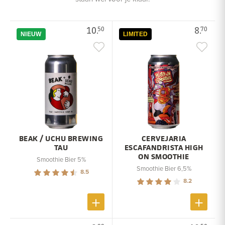
10.
8.
50
70
NIEUW
LIMITED
BEAK / UCHU BREWING
CERVEJARIA
TAU
ESCAFANDRISTA HIGH
ON SMOOTHIE
Smoothie Bier 5%
Smoothie Bier 6,5%
8.5
8.2