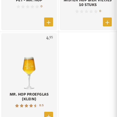
10 STUKS
0
0
4.
95
MR. HOP PROEFGLAS
(KLEIN)
8.5