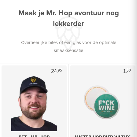
Maak je Mr. Hop avontuur nog
lekkerder
Overheerlijke bites of een glas voor de optimale
smaaksensatie
24.
1.
95
50
PET - MR. HOP
MISTER HOP BIER VILTJES