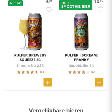
9.
10.
99
50
NIEUW
TOP 10
SMOOTHIE BIER
PULFER BREWERY
PULFER I SCREAM:
SQUEEZE #1
FRANKY
Smoothie Bier 2,5%
Smoothie Bier 6%
8.5
8.4
Vergelijkbare bieren