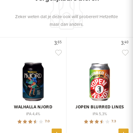
Zeker weten dat je deze ook wilt proberen! Hetzelfde
maar dan anders.
3.
3.
65
40
WALHALLA NJORD
JOPEN BLURRED LINES
IPA 4,4%
IPA 5,3%
7.0
7.3