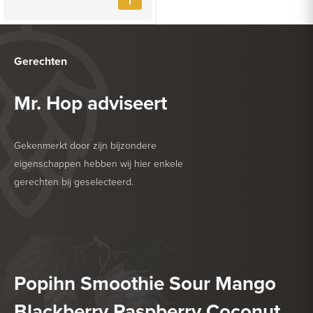
Gerechten
Mr. Hop adviseert
Gekenmerkt door zijn bijzondere
eigenschappen hebben wij hier enkele
gerechten bij geselecteerd.
HEERLIJK BIJ
BARBECUE
HEERLIJK BIJ
DROGE WORST
Popihn Smoothie Sour Mango
Blackberry Raspberry Coconut