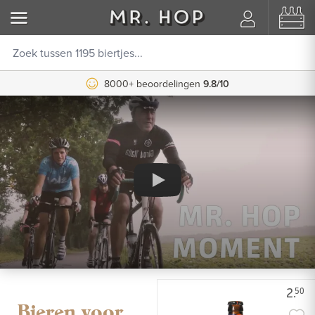
8000+ beoordelingen
9.8/10
Video afspelen
2.
50
Bieren voor