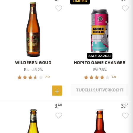
LIMITED
SALE 02-2022
WILDEREN GOUD
HOPITO GAME CHANGER
Blond 6,2%
IPA 7,8%
7.0
7.9
TIJDELIJK UITVERKOCHT
3.
3.
40
95