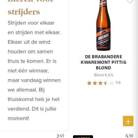
strijders
Strijden voor elkaar
en strijden met elkaar.
Elkaar uit de wind
houden om samen
DE BRABANDERE
thuis te komen. Er is
KWAREMONT PITTIG
BLOND
niet één winnaar,
Blond 6,6%
maar vandaag winnen
7.0
we allemaal. Bij
thuiskomst heb je het
verdiend. Dit is jullie
moment!
2.
5.
45
90