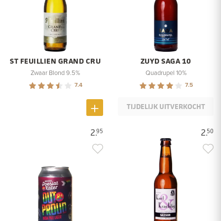
ST FEUILLIEN GRAND CRU
ZUYD SAGA 10
Zwaar Blond 9.5%
Quadrupel 10%
7.4
7.5
TIJDELIJK UITVERKOCHT
2.
2.
95
50