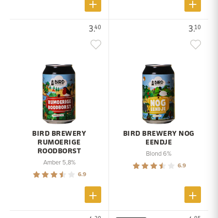
3.
3.
40
10
BIRD BREWERY
BIRD BREWERY NOG
RUMOERIGE
EENDJE
ROODBORST
Blond 6%
Amber 5,8%
6.9
6.9