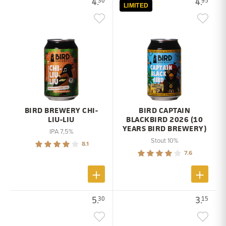
4.
4.
30
95
LIMITED
BIRD BREWERY CHI-
BIRD CAPTAIN
LIU-LIU
BLACKBIRD 2026 (10
YEARS BIRD BREWERY)
IPA 7,5%
Stout 10%
8.1
7.6
5.
3.
30
15