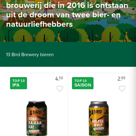
brouwerij die in
2016
is ontstaan
uit de droom van twee bier- en
natuurliefhebbers
13 Bird Brewery bieren
4.
2.
50
99
TOP 10
TOP 10
IPA
SAISON