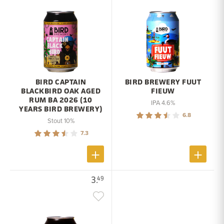
BIRD CAPTAIN
BIRD BREWERY FUUT
BLACKBIRD OAK AGED
FIEUW
RUM BA 2026 (10
IPA 4.6%
YEARS BIRD BREWERY)
6.8
Stout 10%
7.3
3.
49