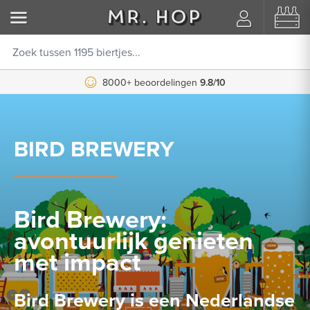
Vóór 17:00 uur
8000+ beoordelingen
besteld, morgen in huis
9.8/10
BIRD BREWERY
Bird Brewery:
avontuurlijk genieten
met impact
Bird Brewery is een Nederlandse