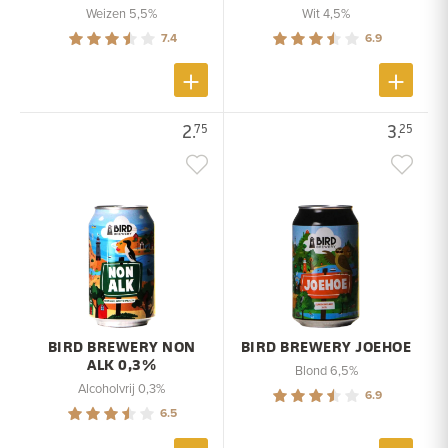
Weizen 5,5%
Wit 4,5%
7.4
6.9
2.
3.
75
25
BIRD BREWERY NON
BIRD BREWERY JOEHOE
ALK 0,3%
Blond 6,5%
Alcoholvrij 0,3%
6.9
6.5