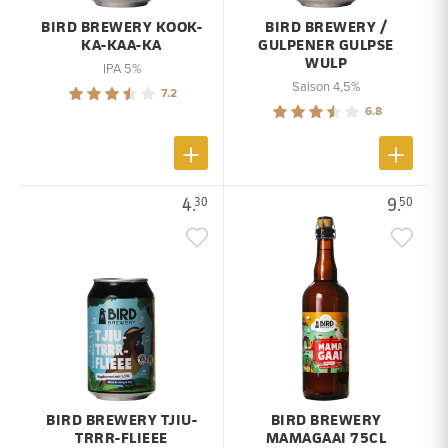
BIRD BREWERY KOOK-
BIRD BREWERY /
KA-KAA-KA
GULPENER GULPSE
WULP
IPA 5%
Saison 4,5%
7.2
6.8
4.
9.
30
50
BIRD BREWERY TJIU-
BIRD BREWERY
TRRR-FLIEEE
MAMAGAAI 75CL