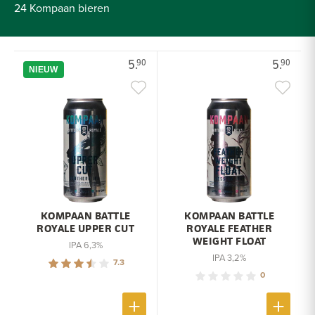
24 Kompaan bieren
5.
5.
90
90
NIEUW
KOMPAAN BATTLE
KOMPAAN BATTLE
ROYALE UPPER CUT
ROYALE FEATHER
WEIGHT FLOAT
IPA 6,3%
IPA 3,2%
7.3
0