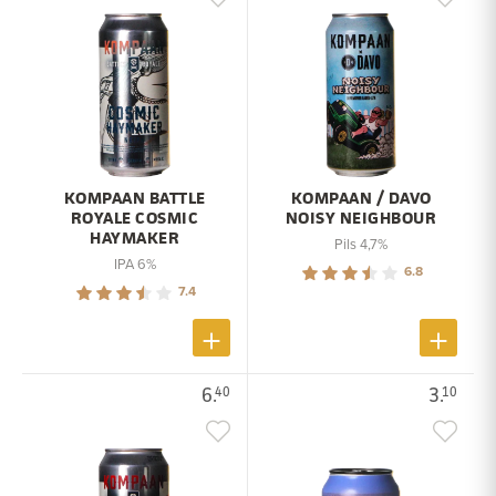
KOMPAAN BATTLE
KOMPAAN / DAVO
ROYALE COSMIC
NOISY NEIGHBOUR
HAYMAKER
Pils 4,7%
IPA 6%
6.8
7.4
6.
3.
40
10