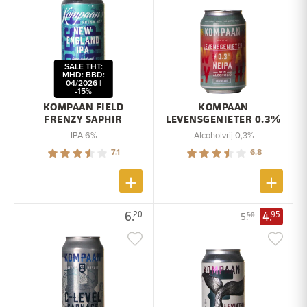
SALE THT:
MHD: BBD:
04/2026 |
-15%
KOMPAAN FIELD
KOMPAAN
FRENZY SAPHIR
LEVENSGENIETER 0.3%
IPA 6%
Alcoholvrij 0,3%
7.1
6.8
6.
4.
20
95
5.
50