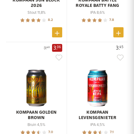
2026
ROYALE BATTY FANG
Stout 11,8%
IPA 8,6%
8.2
7.8
3.
3.
06
45
3.
40
KOMPAAN GOLDEN
KOMPAAN
BROWN
LEVENSGENIETER
Bruin 4,5%
IPA 4,5%
7.0
7.1