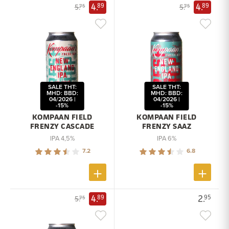
4.
4.
89
89
5.
5.
75
75
SALE THT:
SALE THT:
MHD: BBD:
MHD: BBD:
04/2026 |
04/2026 |
-15%
-15%
KOMPAAN FIELD
KOMPAAN FIELD
FRENZY CASCADE
FRENZY SAAZ
IPA 4,5%
IPA 6%
7.2
6.8
4.
2.
89
95
5.
75