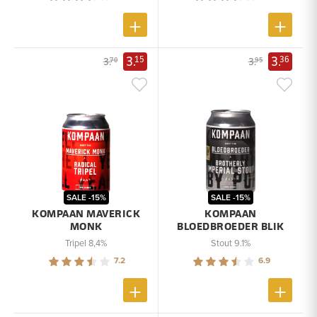
3.
3.
15
36
3.
3.
70
95
SALE -15%
SALE -15%
KOMPAAN MAVERICK
KOMPAAN
MONK
BLOEDBROEDER BLIK
Tripel 8,4%
Stout 9.1%
7.2
6.9