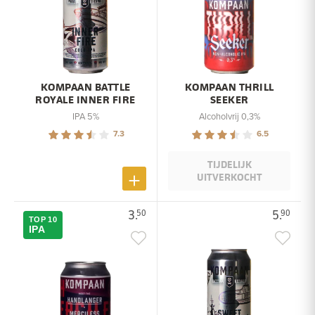
KOMPAAN BATTLE
KOMPAAN THRILL
ROYALE INNER FIRE
SEEKER
IPA 5%
Alcoholvrij 0,3%
7.3
6.5
TIJDELIJK
UITVERKOCHT
3.
5.
50
90
TOP 10
IPA