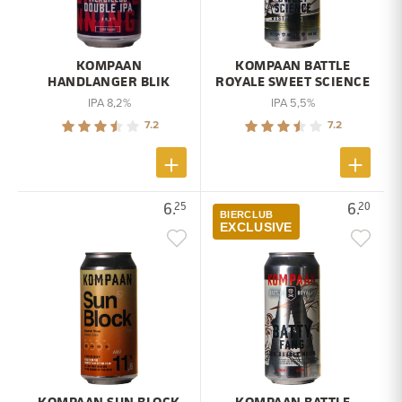
KOMPAAN
KOMPAAN BATTLE
HANDLANGER BLIK
ROYALE SWEET SCIENCE
IPA 8,2%
IPA 5,5%
7.2
7.2
6.
6.
25
20
BIERCLUB
EXCLUSIVE
KOMPAAN SUN BLOCK
KOMPAAN BATTLE