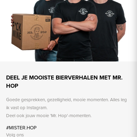
DEEL JE MOOISTE BIERVERHALEN MET MR.
HOP
Goede gesprekken, gezelligheid, mooie momenten. Alles leg
ik vast op Instagram.
Deel ook jouw mooie 'Mr. Hop'-momenten.
#MISTER.HOP
Volg ons