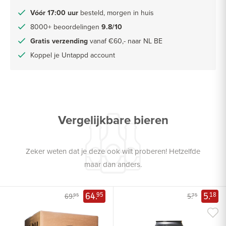
Vóór 17:00 uur
besteld, morgen in huis
8000+ beoordelingen
9.8/10
Gratis verzending
vanaf €60,- naar NL BE
Koppel je Untappd account
Vergelijkbare bieren
Zeker weten dat je deze ook wilt proberen! Hetzelfde
maar dan anders.
64.
5.
95
18
69.
5.
95
75