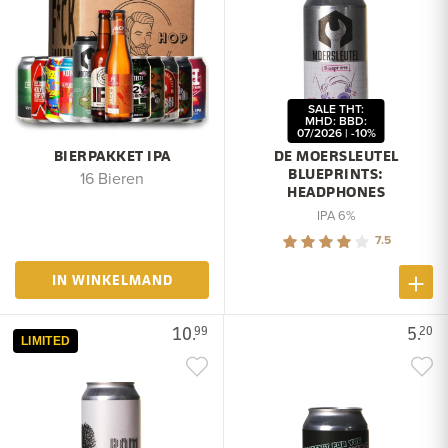
SALE THT:
MHD: BBD:
07/2026 | -10%
BIERPAKKET IPA
DE MOERSLEUTEL
BLUEPRINTS:
16 Bieren
HEADPHONES
IPA 6%
7.5
IN WINKELMAND
10.
5.
99
20
LIMITED