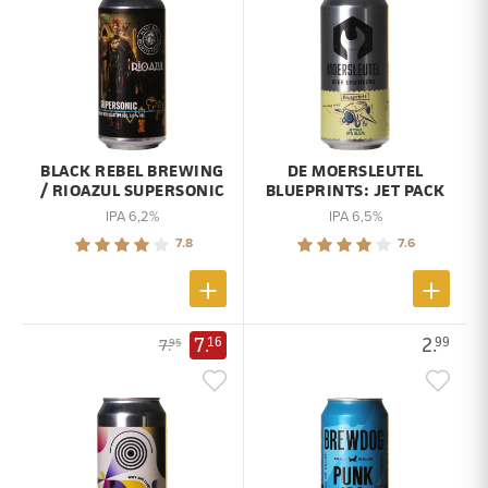
BLACK REBEL BREWING
DE MOERSLEUTEL
/ RIOAZUL SUPERSONIC
BLUEPRINTS: JET PACK
IPA 6,2%
IPA 6,5%
7.8
7.6
7.
2.
16
99
7.
95