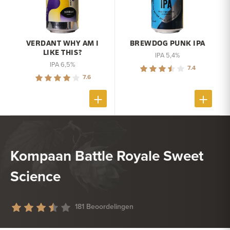
VERDANT WHY AM I
BREWDOG PUNK IPA
LIKE THIS?
IPA 5,4%
IPA 6,5%
7.4
7.6
Kompaan Battle Royale Sweet
Science
181 Beoordelingen