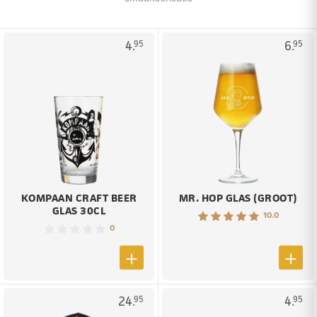
4.
6.
95
95
KOMPAAN CRAFT BEER
MR. HOP GLAS (GROOT)
GLAS 30CL
10.0
0
24.
4.
95
95