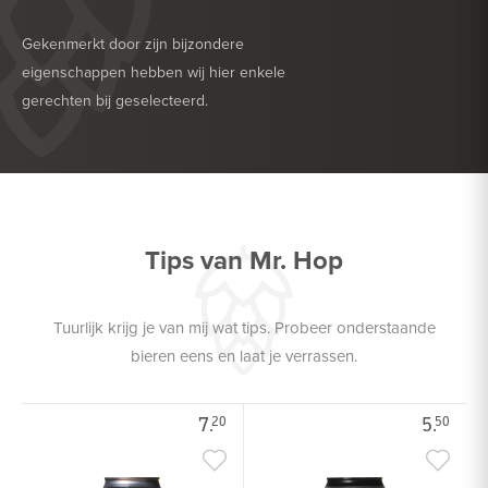
Gekenmerkt door zijn bijzondere
eigenschappen hebben wij hier enkele
gerechten bij geselecteerd.
HEERLIJK BIJ
GEFRITUURDE SNACKS
HEERLIJK BIJ
SALADE
Tips van Mr. Hop
Tuurlijk krijg je van mij wat tips. Probeer onderstaande
bieren eens en laat je verrassen.
7.
5.
20
50