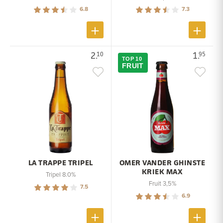
6.8
7.3
2.
1.
10
95
TOP 10
FRUIT
LA TRAPPE TRIPEL
OMER VANDER GHINSTE
KRIEK MAX
Tripel 8.0%
Fruit 3,5%
7.5
6.9