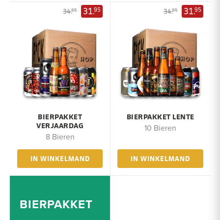
31.
31.
95
95
34.
34.
95
95
BIERPAKKET
BIERPAKKET LENTE
VERJAARDAG
10 Bieren
8 Bieren
IN WINKELMAND
IN WINKELMAND
BIERPAKKET