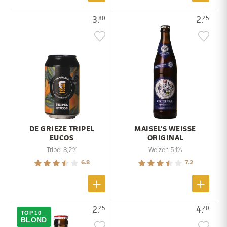
3.
2.
80
25
DE GRIEZE TRIPEL
MAISEL'S WEISSE
EUCOS
ORIGINAL
Tripel 8,2%
Weizen 5,1%
6.8
7.2
2.
4.
25
20
TOP 10
BLOND