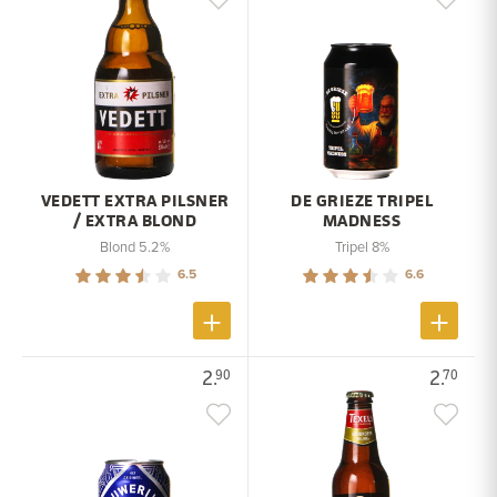
VEDETT EXTRA PILSNER
DE GRIEZE TRIPEL
/ EXTRA BLOND
MADNESS
Blond 5.2%
Tripel 8%
6.5
6.6
2.
2.
90
70