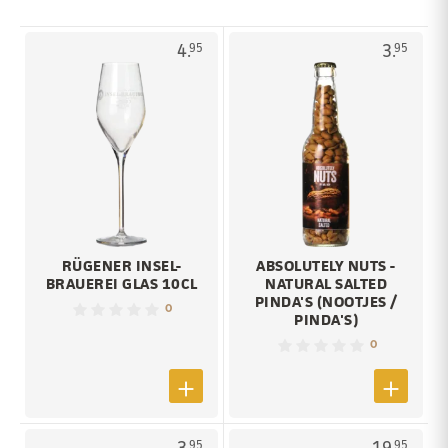
4.
3.
95
95
RÜGENER INSEL-
ABSOLUTELY NUTS -
BRAUEREI GLAS 10CL
NATURAL SALTED
PINDA'S (NOOTJES /
0
PINDA'S)
0
3.
19.
95
95