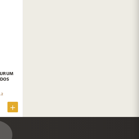
TURUM
ADOS
.2