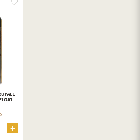
ROYALE
FLOAT
0