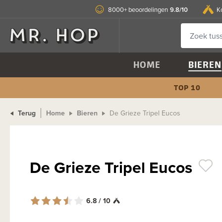
9.8/10
8000+ beoordelingen
K
HOME
BIEREN
TOP 10
Terug
Home
Bieren
De Grieze Tripel Eucos
De Grieze Tripel Eucos
6.8 / 10