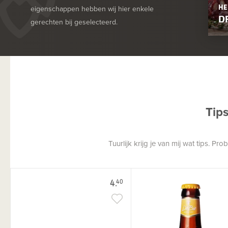
HE
eigenschappen hebben wij hier enkele
D
gerechten bij geselecteerd.
Tip
Tuurlijk krijg je van mij wat tips. P
4.
40