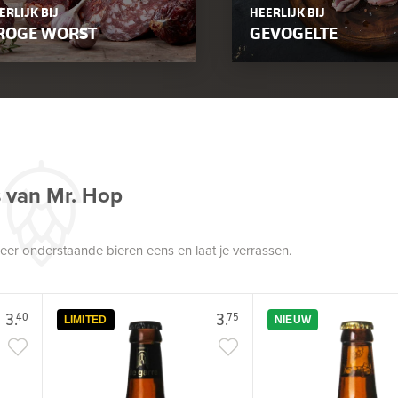
ERLIJK BIJ
HEERLIJK BIJ
ROGE WORST
GEVOGELTE
s van Mr. Hop
robeer onderstaande bieren eens en laat je verrassen.
3.
3.
40
75
LIMITED
NIEUW