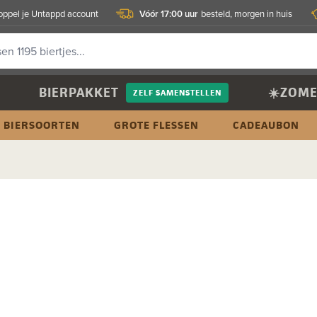
Vóór 17:00 uur
oppel je Untappd account
besteld, morgen in huis
BIERPAKKET
☀️ZOME
ZELF SAMENSTELLEN
BIERSOORTEN
GROTE FLESSEN
CADEAUBON