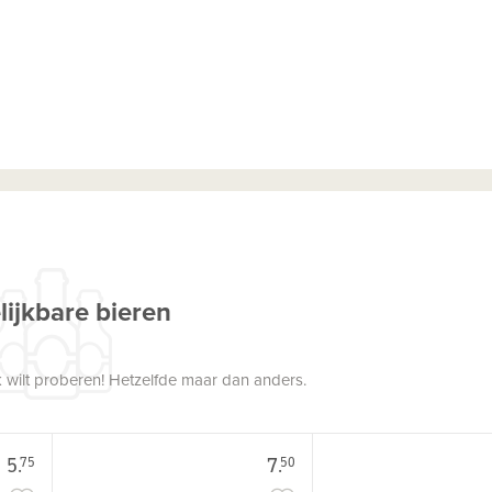
lijkbare bieren
 wilt proberen! Hetzelfde maar dan anders.
5.
7.
75
50