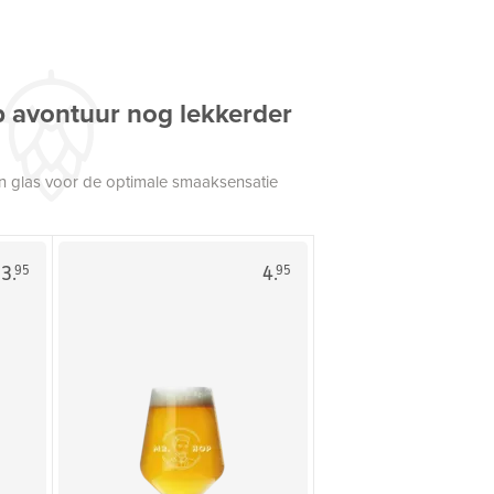
p avontuur nog lekkerder
een glas voor de optimale smaaksensatie
3.
4.
95
95