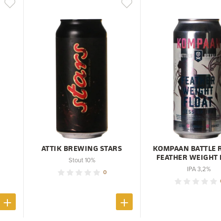
ATTIK BREWING STARS
KOMPAAN BATTLE 
FEATHER WEIGHT 
Stout 10%
IPA 3,2%
0