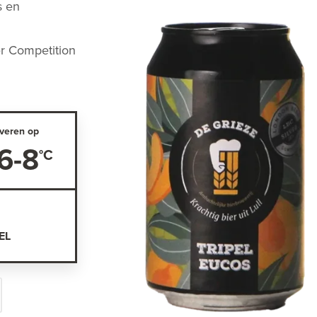
s en
r Competition
veren op
6-8
EL