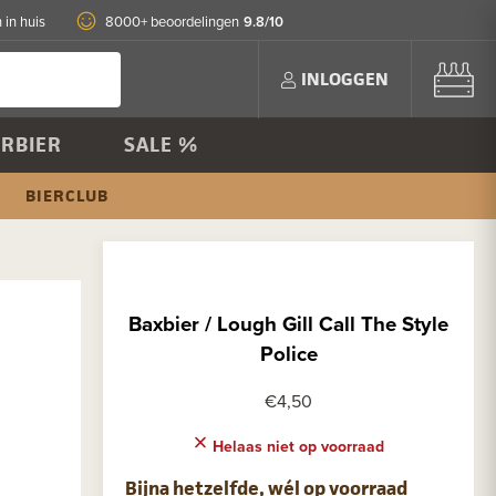
9.8/10
 in huis
8000+ beoordelingen
INLOGGEN
RBIER
SALE %
BIERCLUB
Baxbier / Lough Gill Call The Style
Police
€4,50
Helaas niet op voorraad
Bijna hetzelfde, wél op voorraad