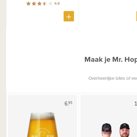
6.8
Maak je Mr. Ho
Overheerlijke bites of 
6.
1
95