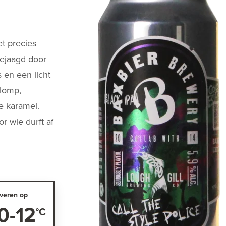
et precies
gejaagd door
 en een licht
 lomp,
e karamel.
r wie durft af
veren op
0-12