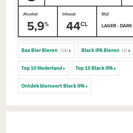
Alcohol
Inhoud
Stijl
5,9
44
LAGER - DARK
Bax Bier Bieren
Black IPA Bieren
(18)
(2)
Top 10 Nederland
Top 10 Black IPA
Ontdek biersoort Black IPA