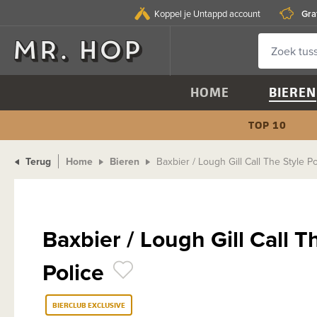
Gra
Koppel je Untappd account
HOME
BIEREN
TOP 10
Terug
Home
Bieren
Baxbier / Lough Gill Call The Style Po
Baxbier / Lough Gill Call T
Police
BIERCLUB EXCLUSIVE