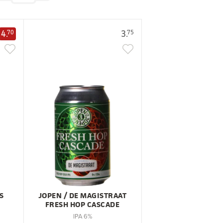
4.
3.
70
75
S
JOPEN / DE MAGISTRAAT
FRESH HOP CASCADE
IPA 6%