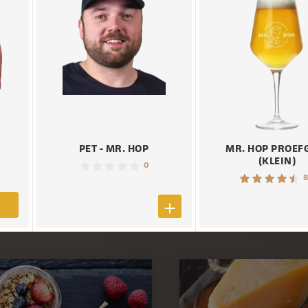
PET - MR. HOP
MR. HOP PROEF
(KLEIN)
0
8