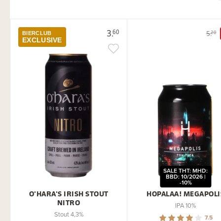
3.
60
5.
20
BIERCLUB
EXCLUSIVE
SALE THT: MHD:
BBD: 10/2026 |
-10%
O'HARA'S IRISH STOUT
HOPALAA! MEGAPOLI
NITRO
IPA 10%
Stout 4,3%
7.5