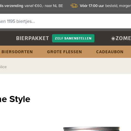
tis verzending
Vóór 17:00 uur
vanaf €60,- naar NL BE
besteld, morgen
BIERPAKKET
☀️ZOME
ZELF SAMENSTELLEN
BIERSOORTEN
GROTE FLESSEN
CADEAUBON
lice
he Style