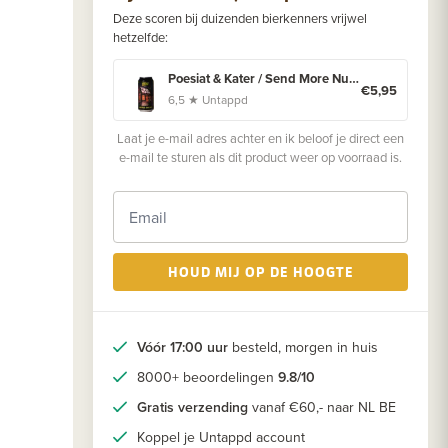
Deze scoren bij duizenden bierkenners vrijwel
hetzelfde:
Poesiat & Kater / Send More Nudes / Persianlove / Authentiek Recept / Melon / Smile Factory Your House Night Pills
€5,95
6,5 ★ Untappd
Laat je e-mail adres achter en ik beloof je direct een
e-mail te sturen als dit product weer op voorraad is.
HOUD MIJ OP DE HOOGTE
Vóór 17:00 uur
besteld, morgen in huis
8000+ beoordelingen
9.8/10
Gratis verzending
vanaf €60,- naar NL BE
Koppel je Untappd account