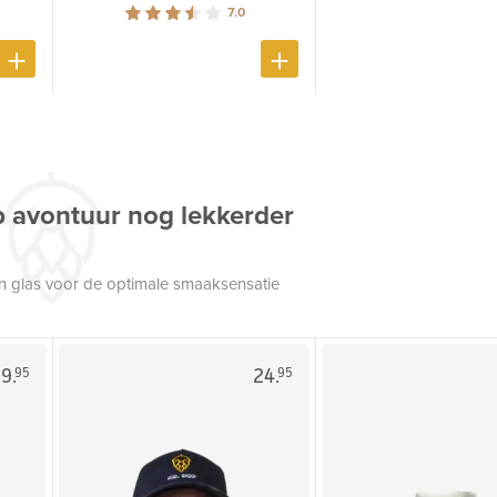
7.0
p avontuur nog lekkerder
een glas voor de optimale smaaksensatie
9.
24.
95
95