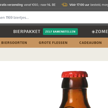
ratis verzending
Vóór 17:00 uur
vanaf €60,- naar NL BE
besteld, morg
BIERPAKKET
☀️ZOME
ZELF SAMENSTELLEN
BIERSOORTEN
GROTE FLESSEN
CADEAUBON