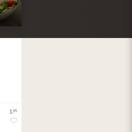
1.
95