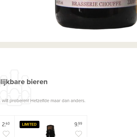
lijkbare bieren
 wilt proberen! Hetzelfde maar dan anders.
2.
9.
40
99
LIMITED