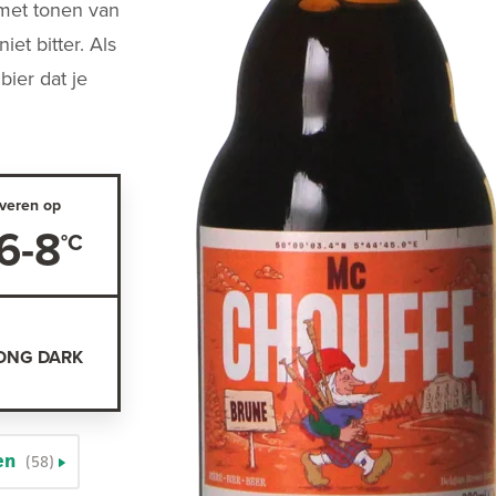
 met tonen van
iet bitter. Als
bier dat je
veren op
6-8
ONG DARK
en
(58)