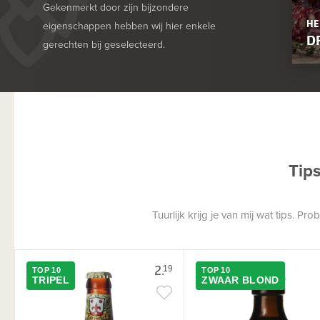
Gekenmerkt door zijn bijzondere
HE
eigenschappen hebben wij hier enkele
D
gerechten bij geselecteerd.
Tip
Tuurlijk krijg je van mij wat tips. P
2.
19
TOP 10
TOP 10
TRIPEL
ZWAAR BLOND