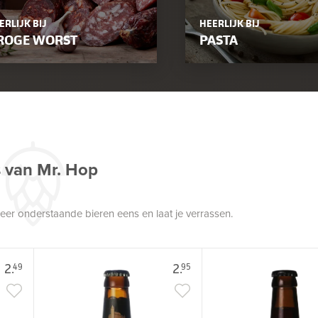
ERLIJK BIJ
HEERLIJK BIJ
ROGE WORST
PASTA
s van Mr. Hop
robeer onderstaande bieren eens en laat je verrassen.
2.
2.
49
95