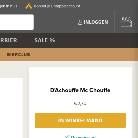
en in huis
Koppel je Untappd account
INLOGGEN
RBIER
SALE %
BIERCLUB
D'Achouffe Mc Chouffe
€2,70
IN WINKELMAND
Op voorraad