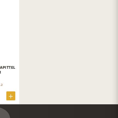
APITTEL
R
.2