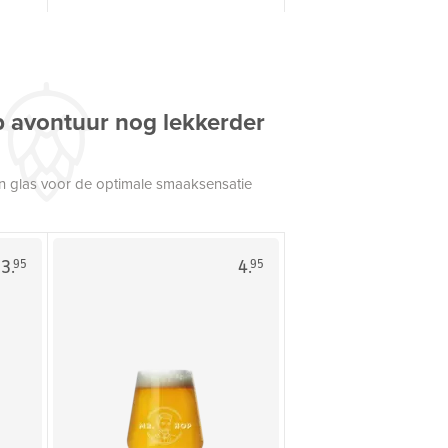
p avontuur nog lekkerder
een glas voor de optimale smaaksensatie
3.
4.
95
95