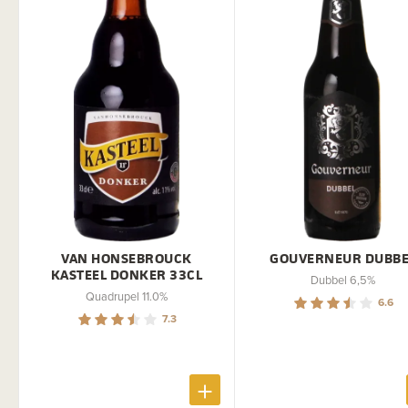
VAN HONSEBROUCK
GOUVERNEUR DUBBE
KASTEEL DONKER 33CL
Dubbel 6,5%
Quadrupel 11.0%
6.6
7.3