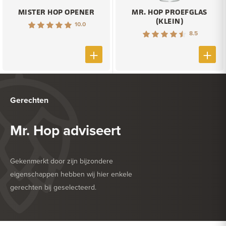
MISTER HOP OPENER
MR. HOP PROEFGLAS
(KLEIN)
10.0
8.5
Gerechten
Mr. Hop adviseert
Gekenmerkt door zijn bijzondere
eigenschappen hebben wij hier enkele
gerechten bij geselecteerd.
HEERLIJK BIJ
ROOD VLEES
HEERLIJK BIJ
ZACHTE KAAS