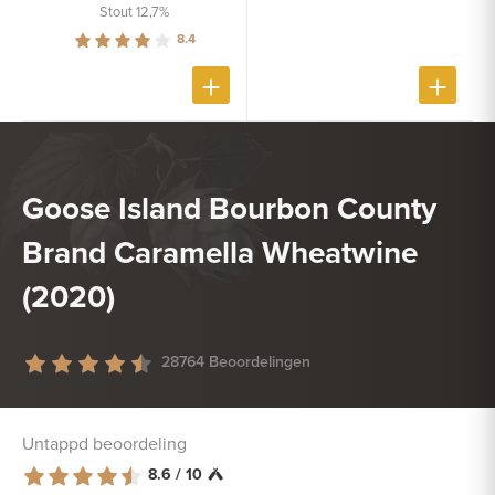
Stout 12,7%
8.4
Goose Island Bourbon County
Brand Caramella Wheatwine
(2020)
28764 Beoordelingen
Untappd beoordeling
8.6 / 10