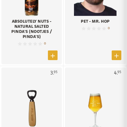
ABSOLUTELY NUTS -
PET - MR. HOP
NATURAL SALTED
0
PINDA'S (NOOTJES /
PINDA'S)
0
3.
4.
95
95