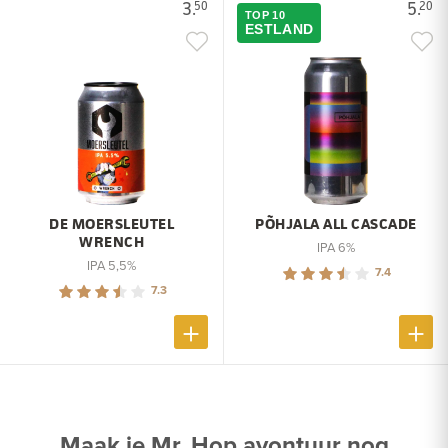
3.
5.
50
20
TOP 10
ESTLAND
DE MOERSLEUTEL
PÕHJALA ALL CASCADE
WRENCH
IPA 6%
IPA 5,5%
7.4
7.3
Maak je Mr. Hop avontuur nog