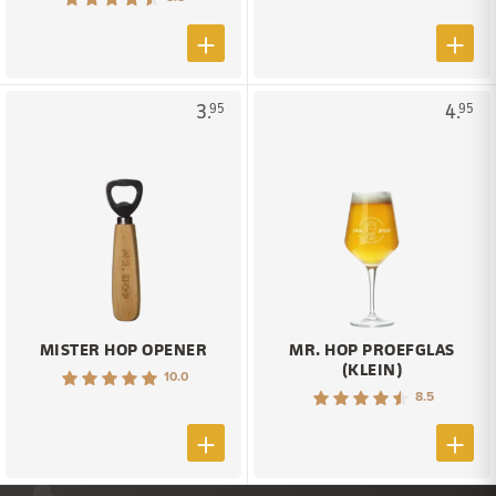
3.
4.
95
95
MISTER HOP OPENER
MR. HOP PROEFGLAS
(KLEIN)
10.0
8.5