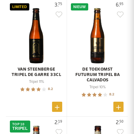
3.
6.
75
95
LIMITED
NIEUW
VAN STEENBERGE
DE TOEKOMST
TRIPEL DE GARRE 33CL
FUTURUM TRIPEL BA
CALVADOS
Tripel 11%
Tripel 10%
8.2
8.2
2.
2.
19
50
TOP 10
TRIPEL