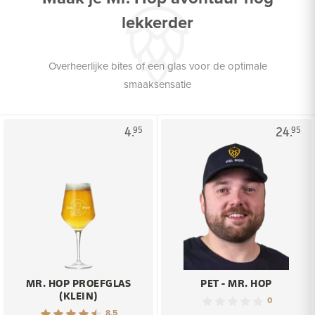
lekkerder
Overheerlijke bites of een glas voor de optimale
smaaksensatie
4.
24.
95
95
MR. HOP PROEFGLAS
PET - MR. HOP
(KLEIN)
0
8.5