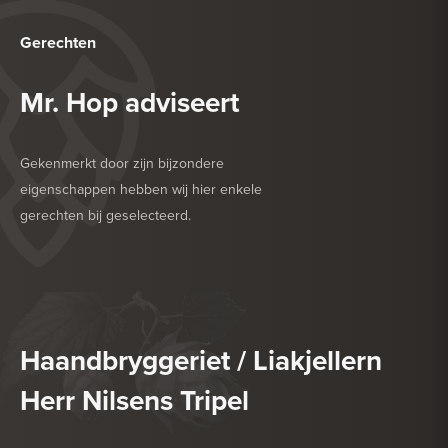
Gerechten
Mr. Hop adviseert
Gekenmerkt door zijn bijzondere
eigenschappen hebben wij hier enkele
gerechten bij geselecteerd.
HEERLIJK BIJ
ROOD VLEES
HEERLIJK BIJ
ZACHTE KAAS
Haandbryggeriet / Liakjellern
Herr Nilsens Tripel