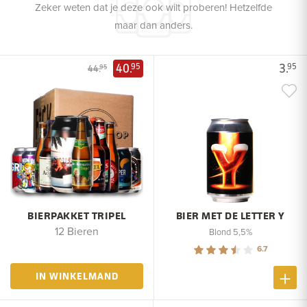
Zeker weten dat je deze ook wilt proberen! Hetzelfde
maar dan anders.
40.
3.
95
95
44.
95
BIERPAKKET TRIPEL
BIER MET DE LETTER Y
12 Bieren
Blond 5,5%
6.7
IN WINKELMAND