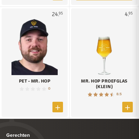
24.
4.
95
95
PET - MR. HOP
MR. HOP PROEFGLAS
(KLEIN)
0
8.5
Gerechten