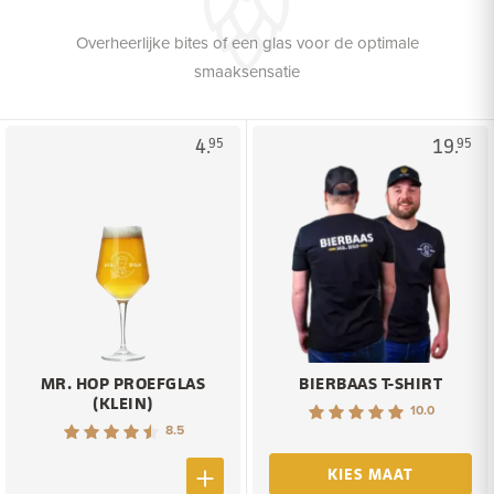
Overheerlijke bites of een glas voor de optimale
smaaksensatie
4.
19.
95
95
MR. HOP PROEFGLAS
BIERBAAS T-SHIRT
(KLEIN)
10.0
8.5
KIES MAAT