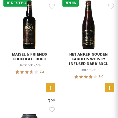
HERFSTBOK
BRUIN
MAISEL & FRIENDS
HET ANKER GOUDEN
CHOCOLATE BOCK
CAROLUS WHISKY
INFUSED DARK 33CL
Herfstbok 7,5%
Bruin 11,7%
7.2
8.0
7.
50