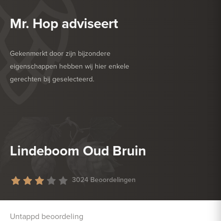
Mr. Hop adviseert
Gekenmerkt door zijn bijzondere
eigenschappen hebben wij hier enkele
gerechten bij geselecteerd.
HEERLIJK BIJ
PASTA
HEERLIJK BIJ
ROOD VLEES
Lindeboom Oud Bruin
3024 Beoordelingen
Untappd beoordeling