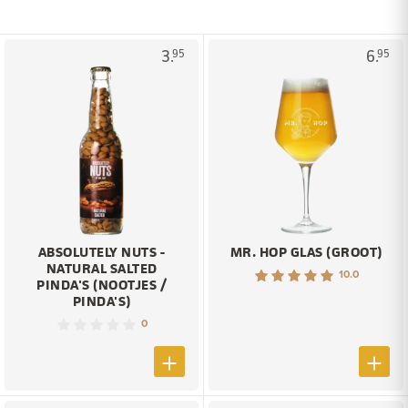
3.
6.
95
95
ABSOLUTELY NUTS -
MR. HOP GLAS (GROOT)
NATURAL SALTED
10.0
PINDA'S (NOOTJES /
PINDA'S)
0