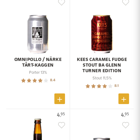
OMNIPOLLO / NÄRKE
KEES CARAMEL FUDGE
TÅRT-KAGGEN
STOUT BA GLENN
TURNER EDITION
Porter 13%
Stout 11,5%
8.4
8.1
4.
4.
95
95