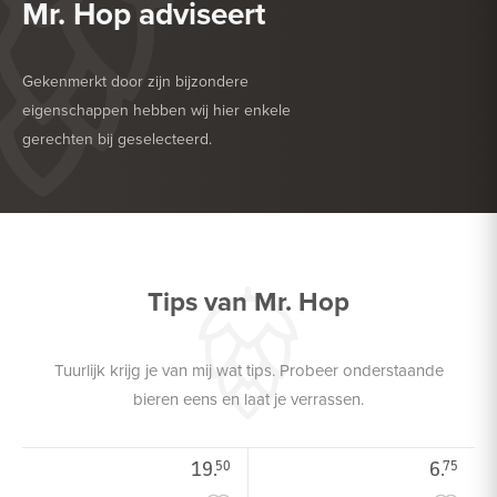
Mr. Hop adviseert
Gekenmerkt door zijn bijzondere
eigenschappen hebben wij hier enkele
gerechten bij geselecteerd.
HEERLIJK BIJ
BARBECUE
HEERLIJK BIJ
HARDE KAAS
Tips van Mr. Hop
Tuurlijk krijg je van mij wat tips. Probeer onderstaande
bieren eens en laat je verrassen.
19.
6.
50
75