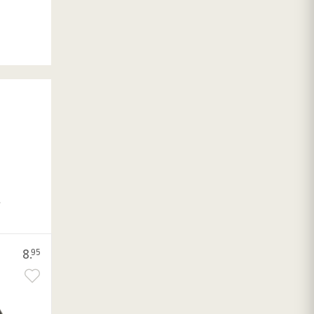
.
8.
95