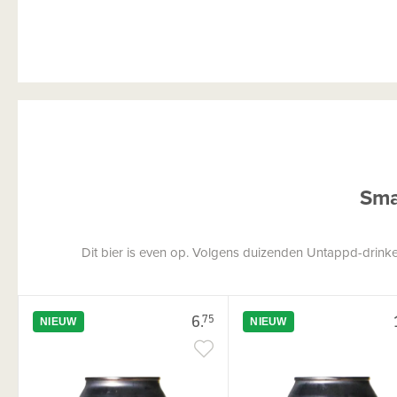
Sma
Dit bier is even op. Volgens duizenden Untappd-drinkers
6.
75
NIEUW
NIEUW