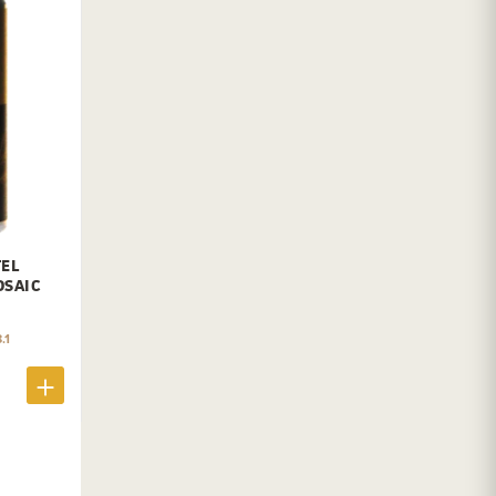
EL
OSAIC
.1