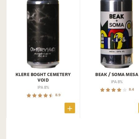
KLERE BOGHT CEMETERY
BEAK / SOMA MESA
VOID
IPA 8%
IPA 8%
8.4
8.9