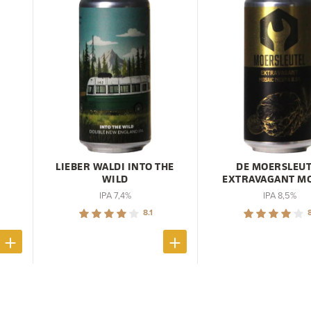
LIEBER WALDI INTO THE
DE MOERSLEUT
WILD
EXTRAVAGANT M
IPA 7,4%
IPA 8,5%
8.1
8