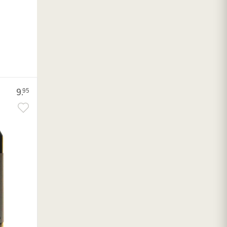
9.
95