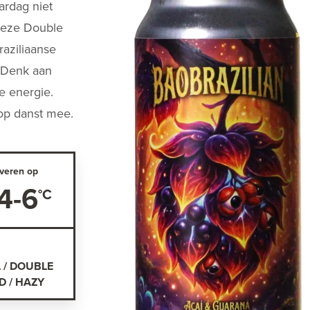
ardag niet
 Deze Double
aziliaanse
. Denk aan
he energie.
op danst mee.
veren op
4-6
L / DOUBLE
 / HAZY