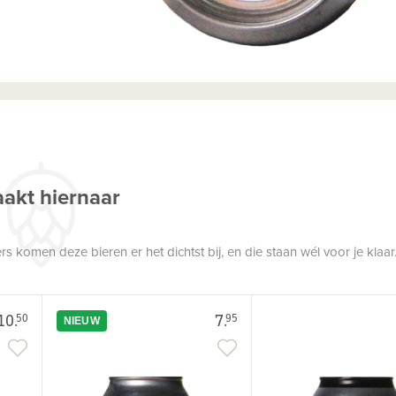
akt hiernaar
 komen deze bieren er het dichtst bij, en die staan wél voor je klaar
10.
7.
50
95
NIEUW