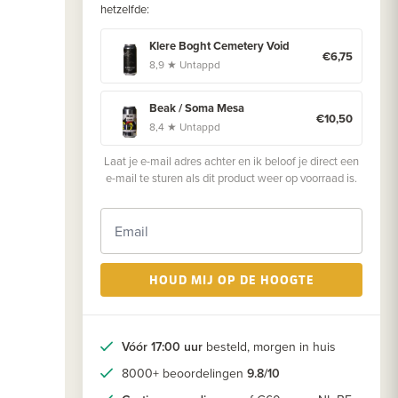
hetzelfde:
Klere Boght Cemetery Void
€6,75
8,9 ★ Untappd
Beak / Soma Mesa
€10,50
8,4 ★ Untappd
Laat je e-mail adres achter en ik beloof je direct een
e-mail te sturen als dit product weer op voorraad is.
HOUD MIJ OP DE HOOGTE
Vóór 17:00 uur
besteld, morgen in huis
8000+ beoordelingen
9.8/10