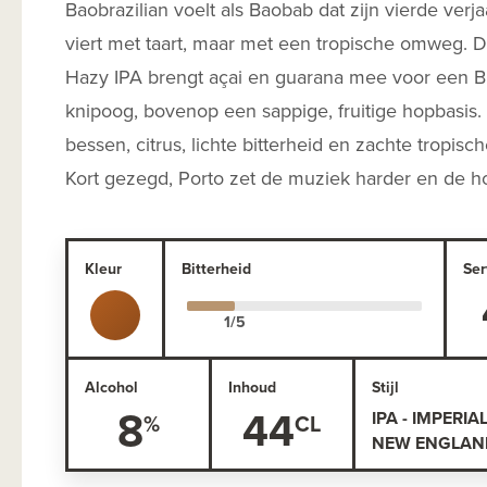
Baobrazilian voelt als Baobab dat zijn vierde verja
viert met taart, maar met een tropische omweg.
Hazy IPA brengt açai en guarana mee voor een Br
knipoog, bovenop een sappige, fruitige hopbasis
bessen, citrus, lichte bitterheid en zachte tropisc
Kort gezegd, Porto zet de muziek harder en de h
Kleur
Bitterheid
Ser
Alcohol
Inhoud
Stijl
8
44
IPA - IMPERIA
NEW ENGLAND