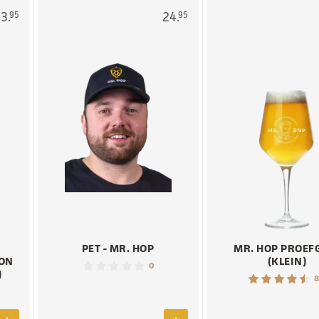
3.
24.
95
95
PET - MR. HOP
MR. HOP PROEF
ION
(KLEIN)
0
)
8