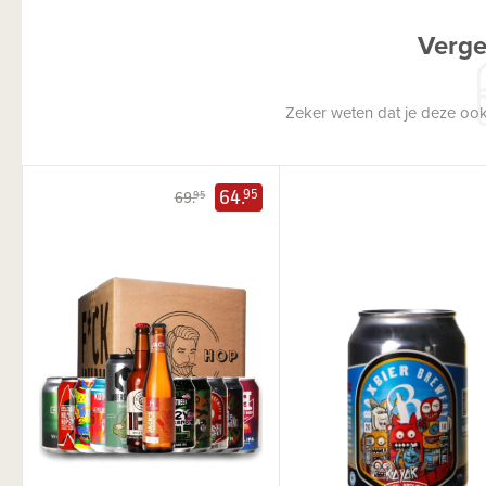
Verge
Zeker weten dat je deze ook
64.
95
69.
95