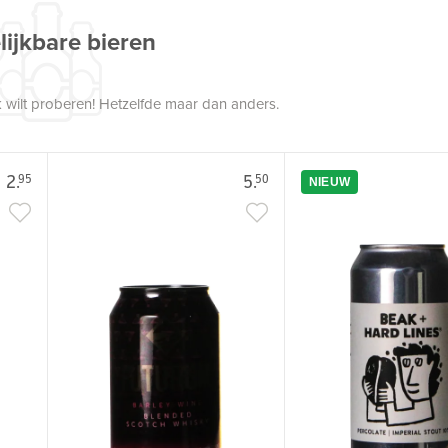
lijkbare bieren
 wilt proberen! Hetzelfde maar dan anders.
2.
5.
95
50
NIEUW