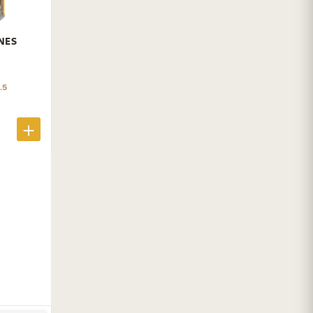
NES
.5