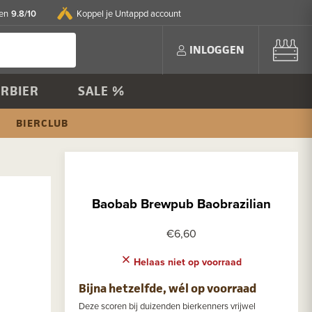
9.8/10
en
Koppel je Untappd account
INLOGGEN
RBIER
SALE %
BIERCLUB
Baobab Brewpub Baobrazilian
€6,60
Helaas niet op voorraad
Bijna hetzelfde, wél op voorraad
Deze scoren bij duizenden bierkenners vrijwel