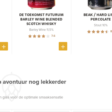
DE TOEKOMST FUTURUM
BEAK / HARD LI
BARLEY WINE BLENDED
PERCOLATE
SCOTCH WHISKY
Stout 10%
Barley Wine 11,5%
8
7.6
p avontuur nog lekkerder
een glas voor de optimale smaaksensatie