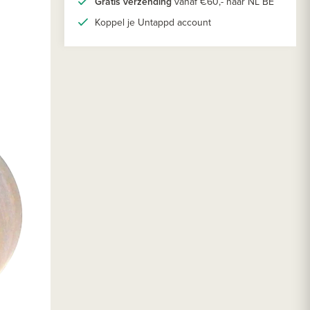
Gratis verzending
vanaf €60,- naar NL BE
Koppel je Untappd account