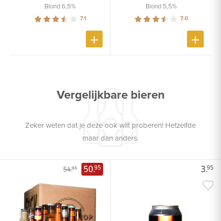
Blond 6,5%
Blond 5,5%
7.1
7.0
Vergelijkbare bieren
Zeker weten dat je deze ook wilt proberen! Hetzelfde
maar dan anders.
50.
3.
95
95
54.
95