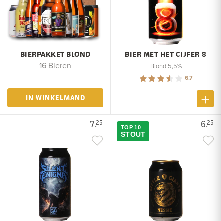
BIERPAKKET BLOND
BIER MET HET CIJFER 8
16 Bieren
Blond 5,5%
6.7
IN WINKELMAND
7.
6.
25
25
TOP 10
STOUT