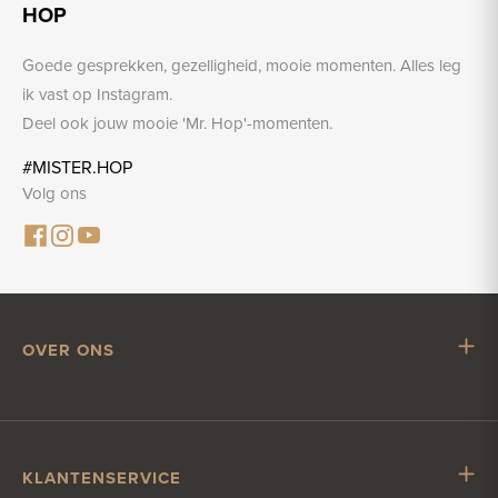
HOP
Goede gesprekken, gezelligheid, mooie momenten. Alles leg
ik vast op Instagram.
Deel ook jouw mooie 'Mr. Hop'-momenten.
#MISTER.HOP
Volg ons
OVER ONS
Mr. Hop
Samenwerken met Mr. Hop
Vacatures
KLANTENSERVICE