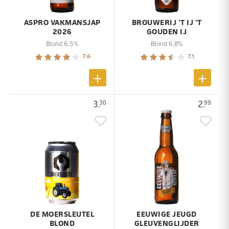
ASPRO VAKMANSJAP
BROUWERIJ 'T IJ 'T
2026
GOUDEN IJ
Blond 6,5%
Blond 6,8%
7.6
7.1
3.
2.
30
99
DE MOERSLEUTEL
EEUWIGE JEUGD
BLOND
GLEUVENGLIJDER