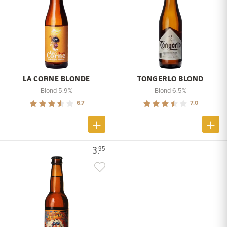
LA CORNE BLONDE
TONGERLO BLOND
Blond 5.9%
Blond 6.5%
6.7
7.0
3.
95