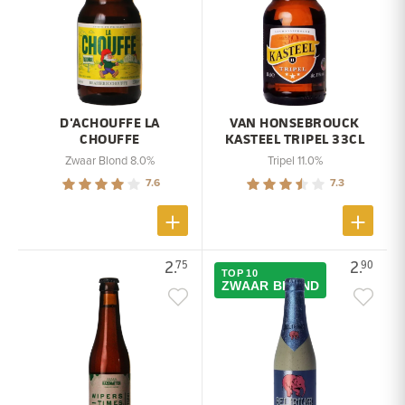
D'ACHOUFFE LA
VAN HONSEBROUCK
CHOUFFE
KASTEEL TRIPEL 33CL
Zwaar Blond 8.0%
Tripel 11.0%
7.6
7.3
2.
2.
75
90
TOP 10
ZWAAR BLOND