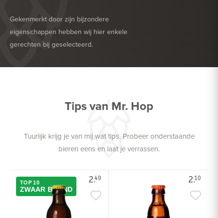
Gekenmerkt door zijn bijzondere
eigenschappen hebben wij hier enkele
gerechten bij geselecteerd.
HEERLIJK BIJ
BARBECUE
Tips van Mr. Hop
Tuurlijk krijg je van mij wat tips. Probeer onderstaande
bieren eens en laat je verrassen.
2.
2.
49
10
TOP 10
ZWAAR BLOND