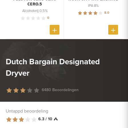
CERO.5
IPA 8%
Alcoholvrij 0,5%
8.0
0
Dutch Bargain Designated
Dryver
6480 Beoordelingen
Untappd beoordeling
6.3 / 10