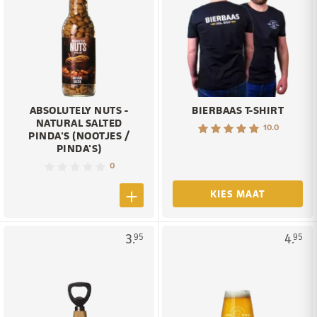
ABSOLUTELY NUTS -
BIERBAAS T-SHIRT
NATURAL SALTED
10.0
PINDA'S (NOOTJES /
PINDA'S)
0
KIES MAAT
3.
4.
95
95