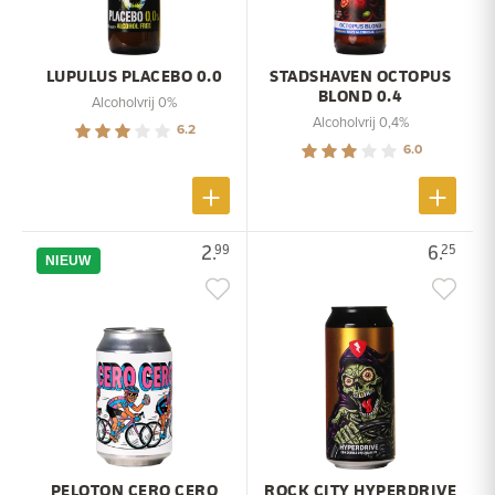
LUPULUS PLACEBO 0.0
STADSHAVEN OCTOPUS
BLOND 0.4
Alcoholvrij 0%
Alcoholvrij 0,4%
6.2
6.0
2.
6.
99
25
NIEUW
PELOTON CERO CERO
ROCK CITY HYPERDRIVE