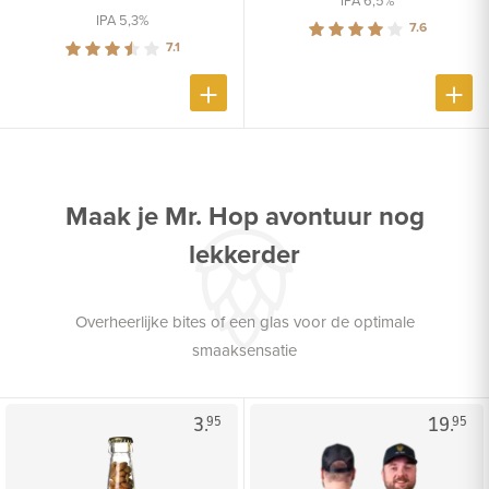
IPA 6,5%
IPA 5,3%
7.6
7.1
Maak je Mr. Hop avontuur nog
lekkerder
Overheerlijke bites of een glas voor de optimale
smaaksensatie
3.
19.
95
95