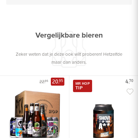
Vergelijkbare bieren
Zeker weten dat je deze ook wilt proberen! Hetzelfde
maar dan anders.
20.
4.
95
70
22.
95
MR HOP
TIP