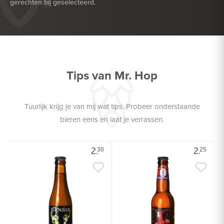
gerechten bij geselecteerd.
HEERLIJK BIJ
SALADE
HEERLIJK BIJ
VIS
Tips van Mr. Hop
Tuurlijk krijg je van mij wat tips. Probeer onderstaande
bieren eens en laat je verrassen.
2.
2.
30
25