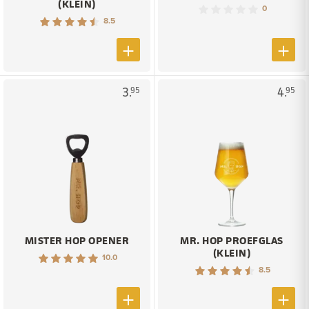
(KLEIN)
0
8.5
3.
4.
95
95
MISTER HOP OPENER
MR. HOP PROEFGLAS
(KLEIN)
10.0
8.5