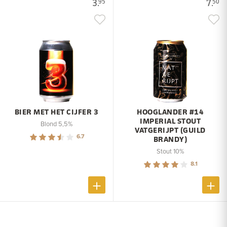
3.
7.
95
50
BIER MET HET CIJFER 3
HOOGLANDER #14
IMPERIAL STOUT
Blond 5,5%
VATGERIJPT (GUILD
6.7
BRANDY)
Stout 10%
8.1