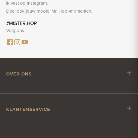
ik vast op Instagram.
Deel ook jouw mooie 'Mr. Hop'-momenten.
#MISTER.HOP
Volg ons
OVER ONS
Mr. Hop
Samenwerken met Mr. Hop
Vacatures
KLANTENSERVICE
Impressum
Klantenservice
Verzending & levering