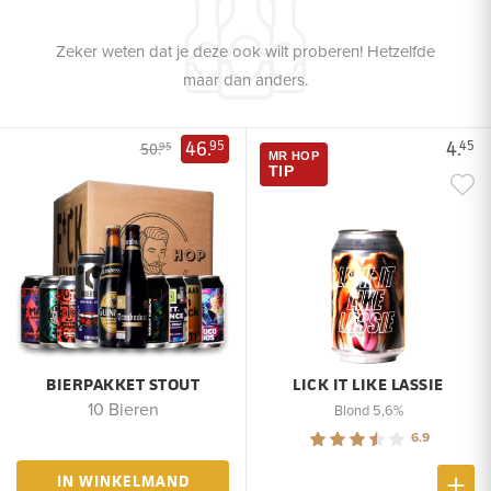
Zeker weten dat je deze ook wilt proberen! Hetzelfde
maar dan anders.
46.
4.
95
45
50.
95
MR HOP
TIP
BIERPAKKET STOUT
LICK IT LIKE LASSIE
10 Bieren
Blond 5,6%
6.9
IN WINKELMAND