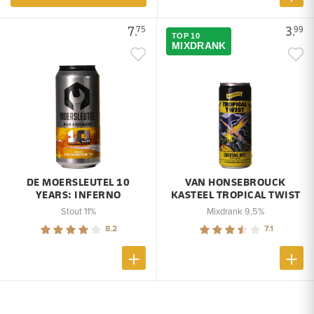
7.
3.
75
99
TOP 10
MIXDRANK
DE MOERSLEUTEL 10
VAN HONSEBROUCK
YEARS: INFERNO
KASTEEL TROPICAL TWIST
Stout 11%
Mixdrank 9,5%
8.2
7.1