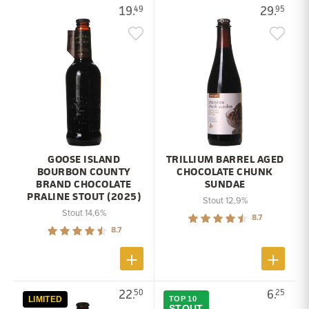
19.
29.
49
95
GOOSE ISLAND
TRILLIUM BARREL AGED
BOURBON COUNTY
CHOCOLATE CHUNK
BRAND CHOCOLATE
SUNDAE
PRALINE STOUT (2025)
Stout 12,9%
Stout 14,6%
8.7
8.7
22.
6.
50
25
LIMITED
TOP 10
STOUT