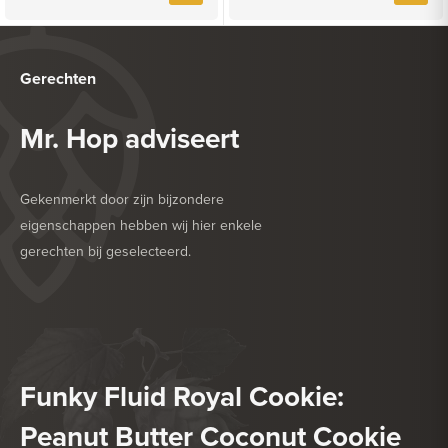
Gerechten
Mr. Hop adviseert
Gekenmerkt door zijn bijzondere
eigenschappen hebben wij hier enkele
gerechten bij geselecteerd.
HEERLIJK BIJ
BARBECUE
HEERLIJK BIJ
GEFRITUURDE SNACKS
Funky Fluid Royal Cookie:
Peanut Butter Coconut Cookie