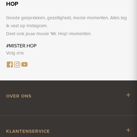
HOP
Goede gesprekken, gezelligheid, mooie momenten. Alles leg
ik vast op Instagram.
Deel ook jouw mooie 'Mr. Hop'-momenten.
#MISTER.HOP
Volg ons
OVER ONS
Mr. Hop
Samenwerken met Mr. Hop
Vacatures
KLANTENSERVICE
Impressum