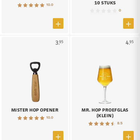
10 STUKS
10.0
0
3.
4.
95
95
MISTER HOP OPENER
MR. HOP PROEFGLAS
(KLEIN)
10.0
8.5