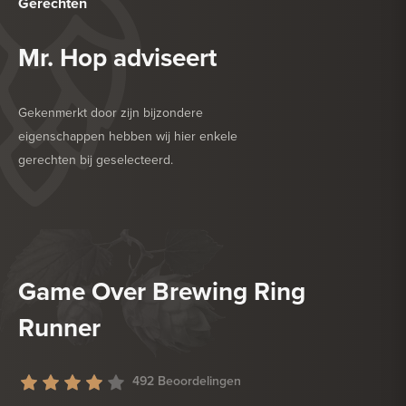
Gerechten
Mr. Hop adviseert
Gekenmerkt door zijn bijzondere
eigenschappen hebben wij hier enkele
gerechten bij geselecteerd.
HEERLIJK BIJ
DESSERT
HEERLIJK BIJ
ZACHTE KAAS
Game Over Brewing Ring
Runner
492 Beoordelingen