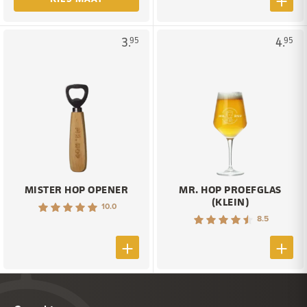
3.
4.
95
95
MISTER HOP OPENER
MR. HOP PROEFGLAS
(KLEIN)
10.0
8.5