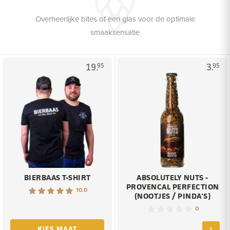
Overheerlijke bites of een glas voor de optimale
smaaksensatie
19.
3.
95
95
BIERBAAS T-SHIRT
ABSOLUTELY NUTS -
PROVENCAL PERFECTION
10.0
(NOOTJES / PINDA'S)
0
KIES MAAT