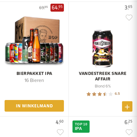
64.
3.
95
65
69.
95
BIERPAKKET IPA
VANDESTREEK SNARE
AFFAIR
16 Bieren
Blond 6%
6.5
IN WINKELMAND
4.
6.
60
25
TOP 10
IPA