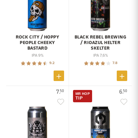
ROCK CITY / HOPPY
BLACK REBEL BREWING
PEOPLE CHEEKY
/ RIOAZUL HELTER
BASTARD
SKELTER
IPA 9%
IPA 7,6%
9.2
7.8
7.
6.
50
50
MR HOP
TIP