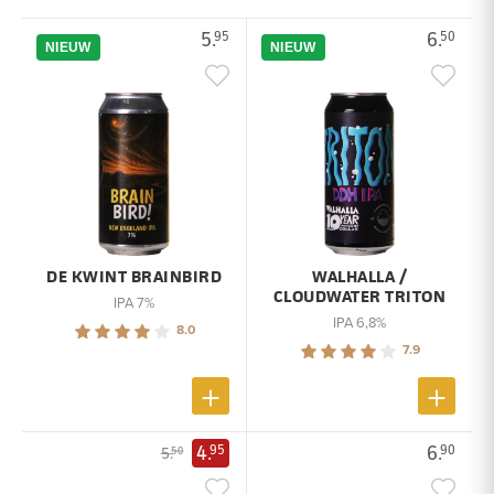
5.
6.
95
50
NIEUW
NIEUW
DE KWINT BRAINBIRD
WALHALLA /
CLOUDWATER TRITON
IPA 7%
IPA 6,8%
8.0
7.9
4.
6.
95
90
5.
50