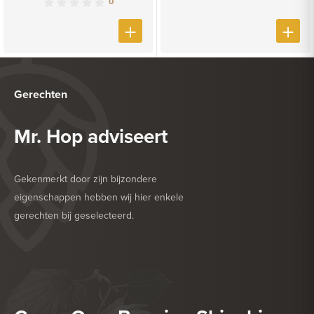
0
Gerechten
Mr. Hop adviseert
Gekenmerkt door zijn bijzondere
eigenschappen hebben wij hier enkele
gerechten bij geselecteerd.
HEERLIJK BIJ
DESSERT
HEERLIJK BIJ
ZACHTE KAAS