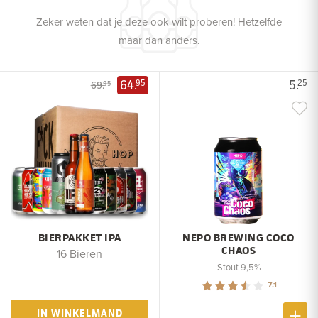
Zeker weten dat je deze ook wilt proberen! Hetzelfde
maar dan anders.
64.
5.
95
25
69.
95
BIERPAKKET IPA
NEPO BREWING COCO
CHAOS
16 Bieren
Stout 9,5%
7.1
IN WINKELMAND