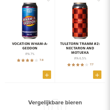
VOCATION WHAM-A-
TULETORN TRAMM #2:
GEDDON
NECTARON AND
MOTUEKA
IPA 7%
IPA 6,5%
7.8
7.7
Vergelijkbare bieren