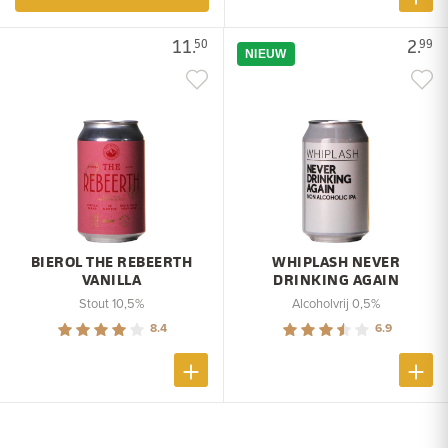
11.
2.
50
99
NIEUW
BIEROL THE REBEERTH
WHIPLASH NEVER
VANILLA
DRINKING AGAIN
Stout 10,5%
Alcoholvrij 0,5%
8.4
6.9