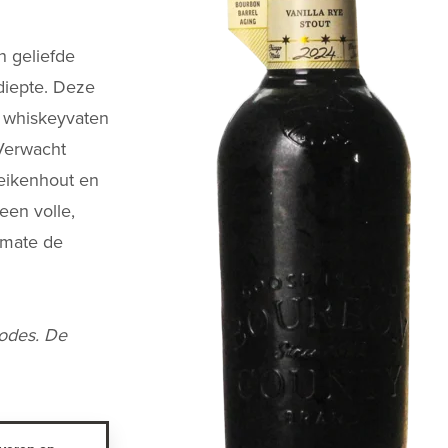
n geliefde
diepte. Deze
ye whiskeyvaten
Verwacht
 eikenhout en
een volle,
rmate de
codes. De