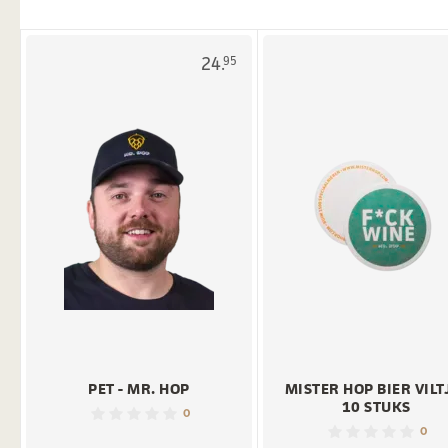
24.
95
PET - MR. HOP
MISTER HOP BIER VILT
10 STUKS
0
0