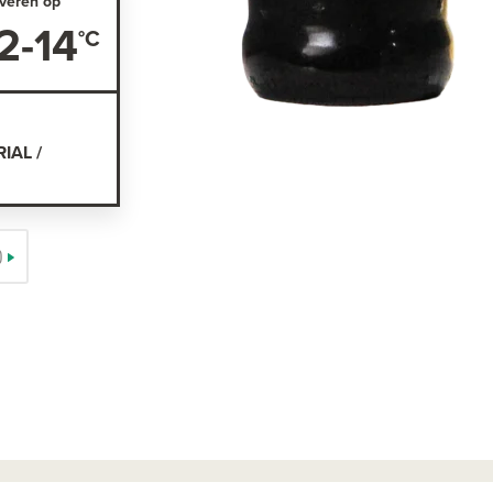
veren op
2-14
IAL /
)