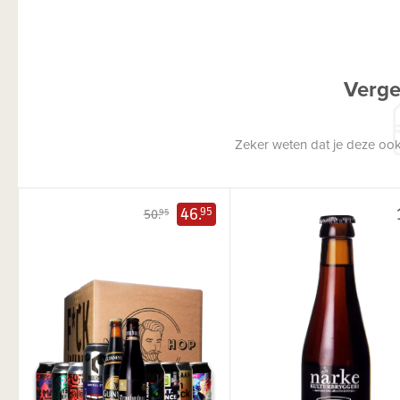
Verge
Zeker weten dat je deze ook
46.
95
50.
95