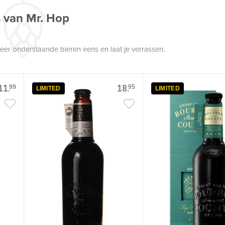
s van Mr. Hop
robeer onderstaande bieren eens en laat je verrassen.
11.
18.
99
95
LIMITED
LIMITED