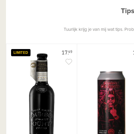
Tip
Tuurlijk krijg je van mij wat tips. P
17.
49
LIMITED