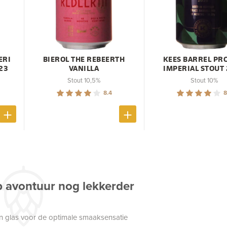
ERI
BIEROL THE REBEERTH
KEES BARREL PR
023
VANILLA
IMPERIAL STOUT
Stout 10,5%
Stout 10%
8.4
8
p avontuur nog lekkerder
een glas voor de optimale smaaksensatie