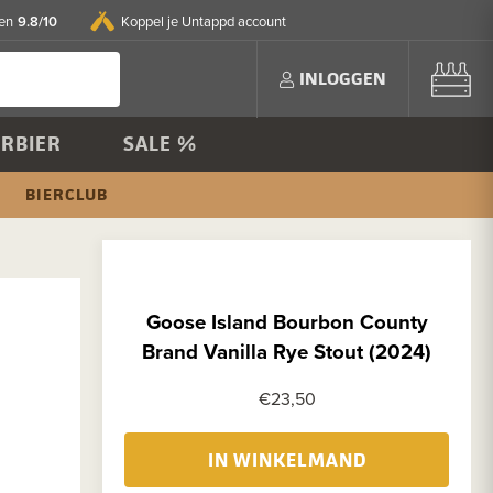
9.8/10
en
Koppel je Untappd account
INLOGGEN
RBIER
SALE %
BIERCLUB
Goose Island Bourbon County
Brand Vanilla Rye Stout (2024)
€23,50
IN WINKELMAND