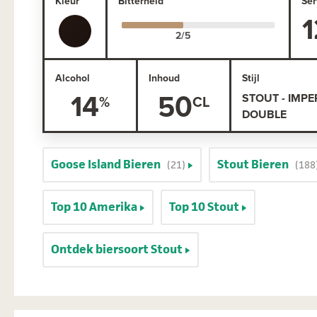
Kleur
Bitterheid
Ser
1
Alcohol
Inhoud
Stijl
14
50
STOUT - IMPER
DOUBLE
Goose Island Bieren
Stout Bieren
(21)
(188
Top 10 Amerika
Top 10 Stout
Ontdek biersoort Stout