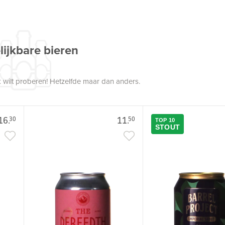
lijkbare bieren
 wilt proberen! Hetzelfde maar dan anders.
16.
11.
30
50
TOP 10
STOUT