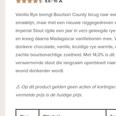
8.8 / 10
Vanilla Rye brengt Bourbon County terug naar ee
smaaklijn, maar met een nieuwe roggegedreven 
Imperial Stout rijpte een jaar in vers geleegde r
en kreeg daarna Madagascar vanillebonen mee. 
donkere chocolade, vanille, kruidige rye warmte,
zachte bourbonachtige zoetheid. Met 14,0% is dit 
verwarmende stout die langzaam openbloeit naa
avond donkerder wordt.
⚠️ Op dit product gelden geen acties of kortings
vermelde prijs is de huidige prijs.