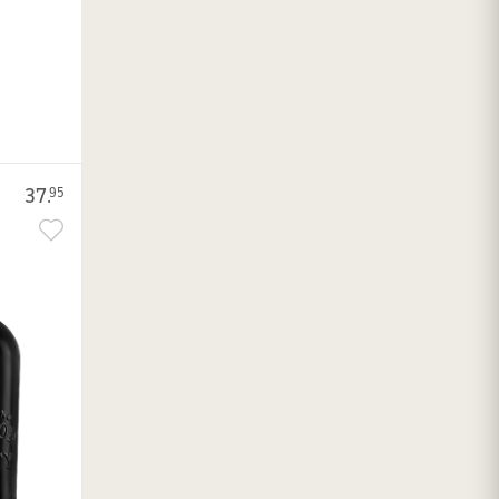
37.
95