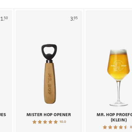
1.
3.
50
95
JES
MISTER HOP OPENER
MR. HOP PROEF
(KLEIN)
10.0
8