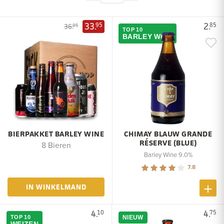
33.
2.
95
85
36.
95
TOP 10
BARLEY WINE
BIERPAKKET BARLEY WINE
CHIMAY BLAUW GRANDE
RÉSERVE (BLUE)
8 Bieren
Barley Wine 9.0%
7.8
IN WINKELMAND
4.
4.
10
75
TOP 10
NIEUW