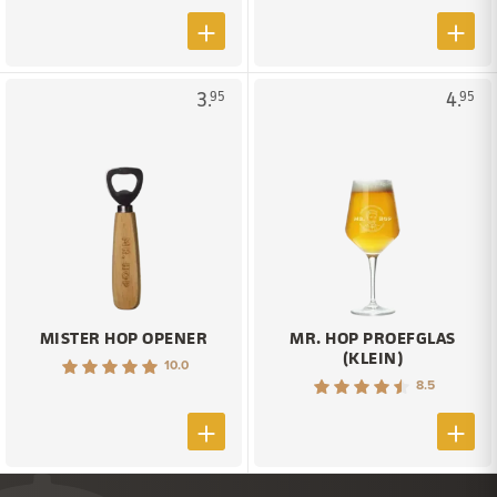
3.
4.
95
95
MISTER HOP OPENER
MR. HOP PROEFGLAS
(KLEIN)
10.0
8.5