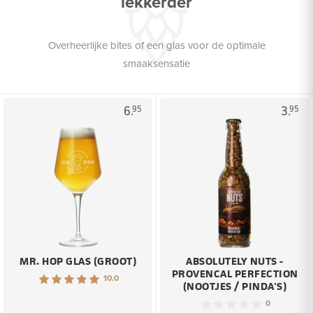
lekkerder
Overheerlijke bites of een glas voor de optimale
smaaksensatie
6.
3.
95
95
MR. HOP GLAS (GROOT)
ABSOLUTELY NUTS -
PROVENCAL PERFECTION
10.0
(NOOTJES / PINDA'S)
0