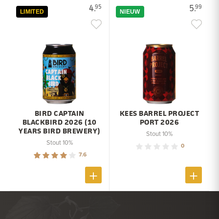
4.
5.
95
99
LIMITED
NIEUW
BIRD CAPTAIN
KEES BARREL PROJECT
BLACKBIRD 2026 (10
PORT 2026
YEARS BIRD BREWERY)
Stout 10%
Stout 10%
0
7.6