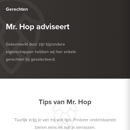
Gerechten
Mr. Hop adviseert
Gekenmerkt door zijn bijzondere
eigenschappen hebben wij hier enkele
gerechten bij geselecteerd.
HEERLIJK BIJ
ROOD VLEES
HEERLIJK BIJ
ZACHTE KAAS
Tips van Mr. Hop
Tuurlijk krijg je van mij wat tips. Probeer onderstaande
bieren eens en laat je verrassen.