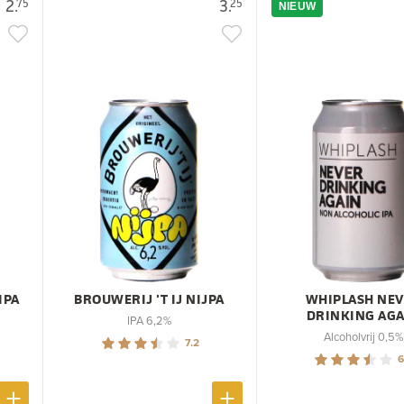
2.
3.
75
25
NIEUW
IPA
BROUWERIJ 'T IJ NIJPA
WHIPLASH NE
DRINKING AGA
IPA 6,2%
Alcoholvrij 0,5%
7.2
6