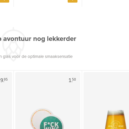
p avontuur nog lekkerder
een glas voor de optimale smaaksensatie
9.
1.
95
50