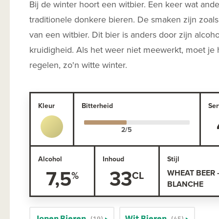
Bij de winter hoort een witbier. Een keer wat and
traditionele donkere bieren. De smaken zijn zoals
van een witbier. Dit bier is anders door zijn alcoh
kruidigheid. Als het weer niet meewerkt, moet je 
regelen, zo'n witte winter.
Kleur
Bitterheid
Ser
Alcohol
Inhoud
Stijl
7,5
33
WHEAT BEER -
BLANCHE
Jopen Bieren
Wit Bieren
(19)
(45)