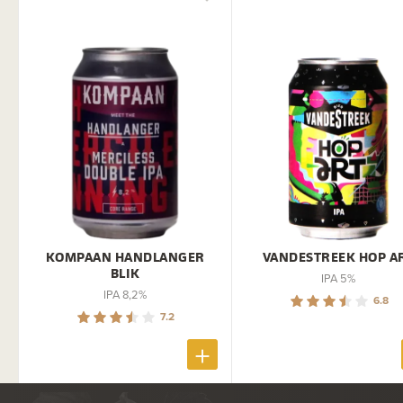
KOMPAAN HANDLANGER
VANDESTREEK HOP A
BLIK
IPA 5%
IPA 8,2%
6.8
7.2