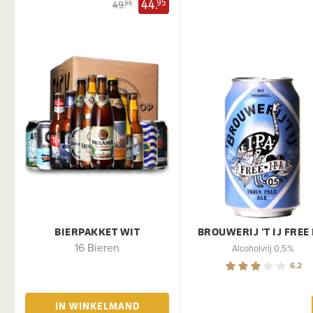
44.
95
49.
95
BIERPAKKET WIT
BROUWERIJ 'T IJ FREE 
16 Bieren
Alcoholvrij 0,5%
6.2
IN WINKELMAND