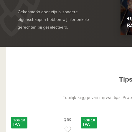
Gekenmerkt door zijn bijzondere
HE
eigenschappen hebben wij hier enkele
B
gerechten bij geselecteerd.
Tip
Tuurlijk krijg je van mij wat tips. P
3.
50
TOP 10
TOP 10
IPA
IPA