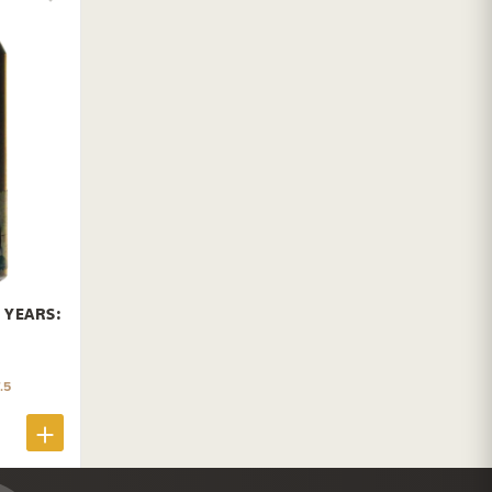
 YEARS:
.5