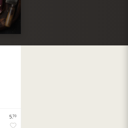
5.
70