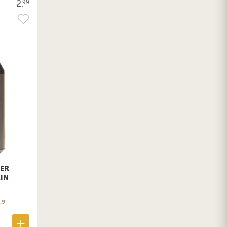
2.
99
VER
IN
.9