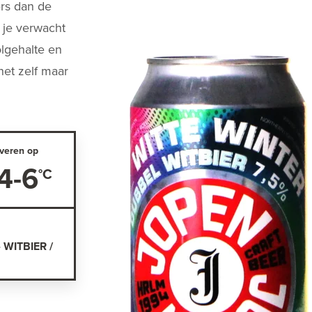
ers dan de
 je verwacht
olgehalte en
het zelf maar
veren op
4-6
 WITBIER /