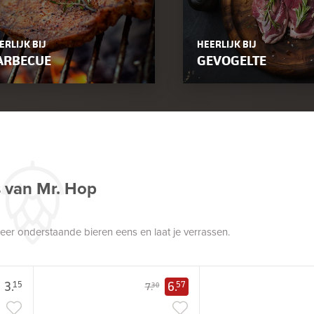
ERLIJK BIJ
HEERLIJK BIJ
ARBECUE
GEVOGELTE
s van Mr. Hop
robeer onderstaande bieren eens en laat je verrassen.
3.
6.
15
57
7.
30