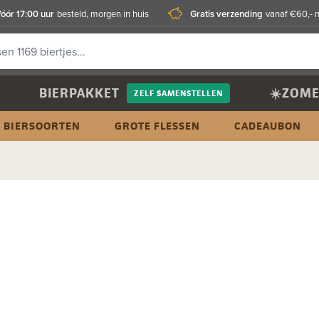
óór 17:00 uur
Gratis verzending
besteld, morgen in huis
vanaf €60,- 
BIERPAKKET
☀️ZOME
ZELF SAMENSTELLEN
BIERSOORTEN
GROTE FLESSEN
CADEAUBON