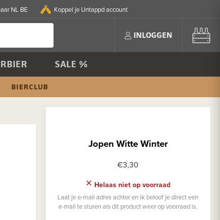
naar NL BE
Koppel je Untappd account
INLOGGEN
RBIER
SALE %
BIERCLUB
Jopen Witte Winter
€3,30
Helaas niet op voorraad
Laat je e-mail adres achter en ik beloof je direct een
e-mail te sturen als dit product weer op voorraad is.