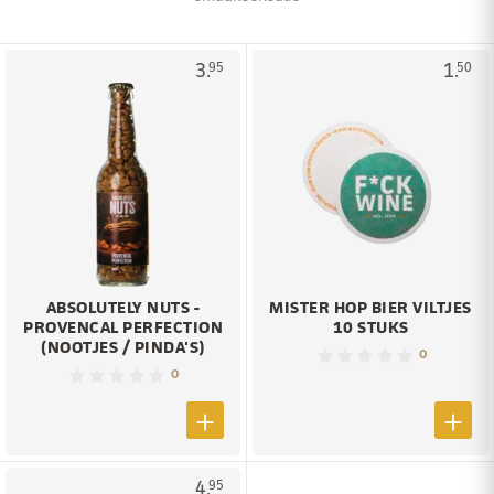
3.
1.
95
50
ABSOLUTELY NUTS -
MISTER HOP BIER VILTJES
PROVENCAL PERFECTION
10 STUKS
(NOOTJES / PINDA'S)
0
0
4.
95