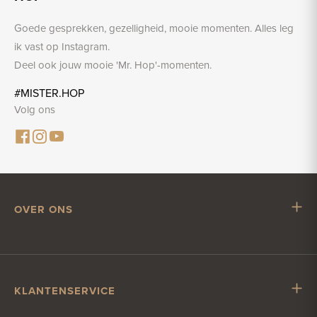
Goede gesprekken, gezelligheid, mooie momenten. Alles leg
ik vast op Instagram.
Deel ook jouw mooie 'Mr. Hop'-momenten.
#MISTER.HOP
Volg ons
OVER ONS
Mr. Hop
Samenwerken met Mr. Hop
Vacatures
KLANTENSERVICE
Impressum