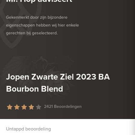
Gekenmerkt door zijn bijzondere
eigenschappen hebben wij hier enkele
gerechten bij geselecteerd.
HEERLIJK BIJ
DROGE WORST
HEERLIJK BIJ
ZACHTE KAAS
Jopen Zwarte Ziel 2023 BA
Bourbon Blend
2421 Beoordelingen
Untappd beoordeling