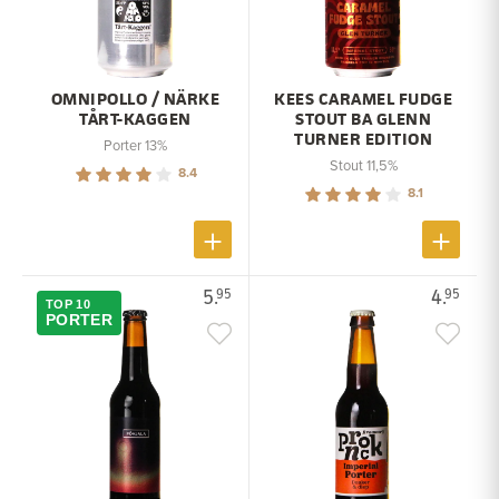
OMNIPOLLO / NÄRKE
KEES CARAMEL FUDGE
TÅRT-KAGGEN
STOUT BA GLENN
TURNER EDITION
Porter 13%
Stout 11,5%
8.4
8.1
5.
4.
95
95
TOP 10
PORTER