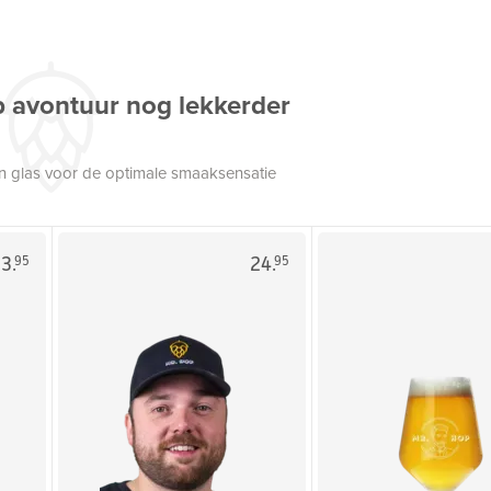
p avontuur nog lekkerder
een glas voor de optimale smaaksensatie
3.
24.
95
95