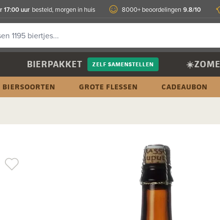
r 17:00 uur
9.8/10
besteld, morgen in huis
8000+ beoordelingen
BIERPAKKET
☀️ZOME
ZELF SAMENSTELLEN
BIERSOORTEN
GROTE FLESSEN
CADEAUBON
l