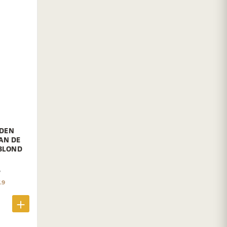
UDEN
AN DE
 BLOND
%
.9