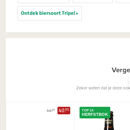
Ontdek biersoort Tripel
Verge
Zeker weten dat je deze ook
40.
95
44.
95
TOP 10
HERFSTBOK