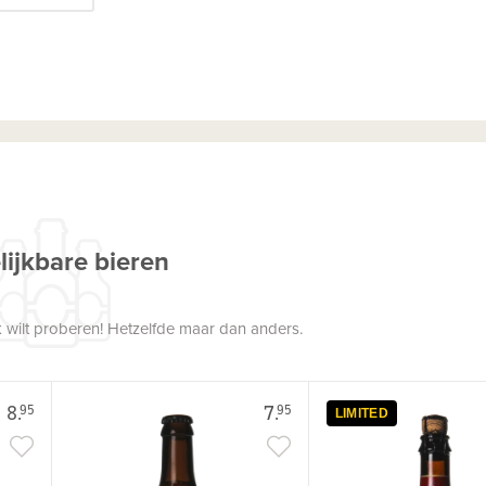
lijkbare bieren
 wilt proberen! Hetzelfde maar dan anders.
8.
7.
95
95
LIMITED