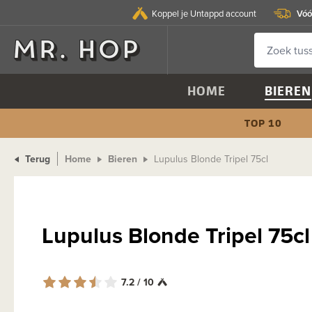
Vóó
Koppel je Untappd account
HOME
BIEREN
TOP 10
Terug
Home
Bieren
Lupulus Blonde Tripel 75cl
Lupulus Blonde Tripel 75c
7.2 / 10