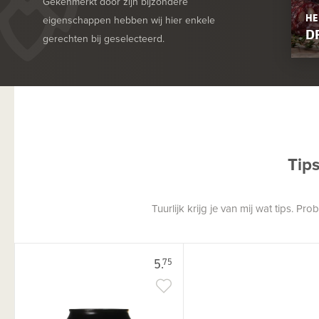
Gekenmerkt door zijn bijzondere
HE
eigenschappen hebben wij hier enkele
D
gerechten bij geselecteerd.
Tip
Tuurlijk krijg je van mij wat tips. P
5.
75