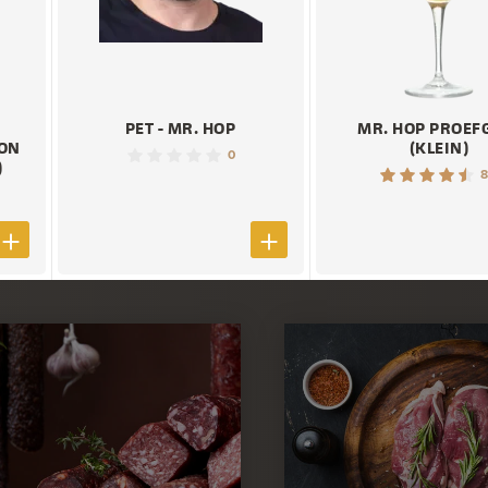
PET - MR. HOP
MR. HOP PROEF
ION
(KLEIN)
0
)
8