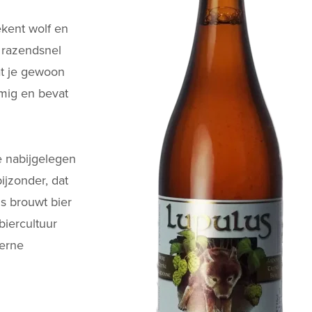
ekent wolf en
 razendsnel
dat je gewoon
mig en bevat
 nabijgelegen
ijzonder, dat
us brouwt bier
biercultuur
erne