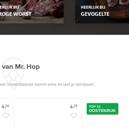
ERLIJK BIJ
HEERLIJK BIJ
ROGE WORST
GEVOGELTE
s van Mr. Hop
robeer onderstaande bieren eens en laat je verrassen.
4.
4.
20
20
TOP 10
OOSTENRIJK