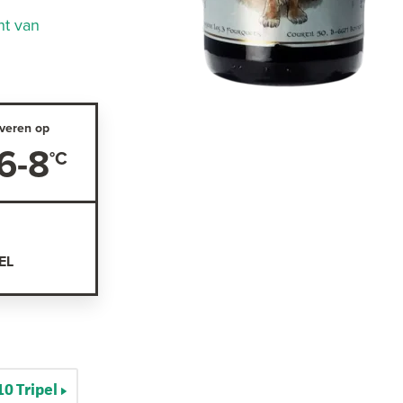
nt van
veren op
6-8
EL
10 Tripel