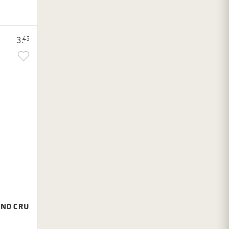
3.
45
AND CRU