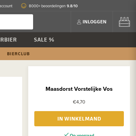
9.8/10
account
8000+ beoordelingen
INLOGGEN
RBIER
SALE %
BIERCLUB
Maasdorst Vorstelijke Vos
€4,70
IN WINKELMAND
Op voorraad