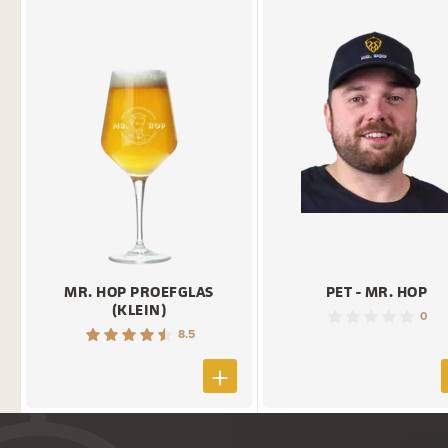
MR. HOP PROEFGLAS
PET - MR. HOP
(KLEIN)
0
8.5