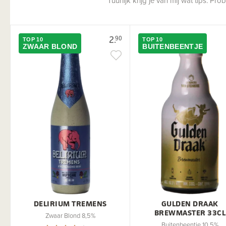
Tuurlijk krijg je van mij wat tips. P
2.
90
TOP 10
TOP 10
ZWAAR BLOND
BUITENBEENTJE
DELIRIUM TREMENS
GULDEN DRAAK
BREWMASTER 33CL
Zwaar Blond 8,5%
Buitenbeentje 10,5%