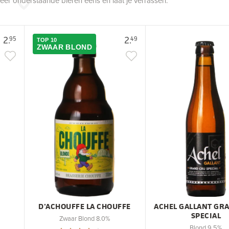
robeer onderstaande bieren eens en laat je verrassen.
2.
2.
95
49
TOP 10
ZWAAR BLOND
D'ACHOUFFE LA CHOUFFE
ACHEL GALLANT GR
SPECIAL
Zwaar Blond 8.0%
Blond 9,5%