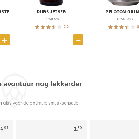
RSTE
DURS JETSER
PELOTON GRIN
Tripel 9%
Tripel 8,1%
7.2
6
p avontuur nog lekkerder
een glas voor de optimale smaaksensatie
4.
1.
95
50