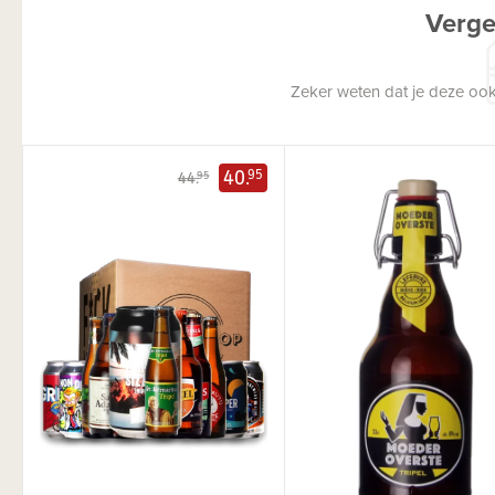
Verge
Zeker weten dat je deze ook
40.
95
44.
95