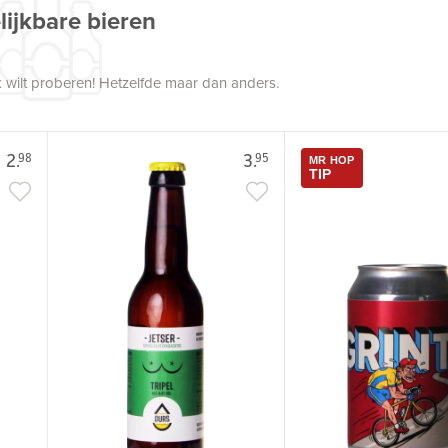
lijkbare bieren
 wilt proberen! Hetzelfde maar dan anders.
2.
3.
98
95
MR HOP
TIP