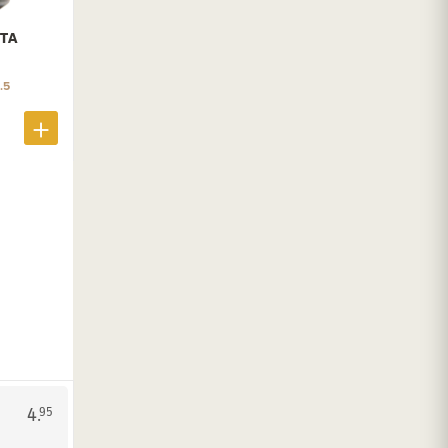
TA
.5
4.
95