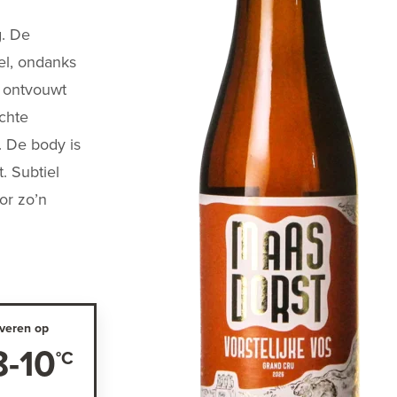
g. De
pel, ondanks
k ontvouwt
chte
. De body is
. Subtiel
or zo’n
veren op
8-10