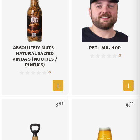
ABSOLUTELY NUTS -
PET - MR. HOP
NATURAL SALTED
0
PINDA'S (NOOTJES /
PINDA'S)
0
3.
4.
95
95