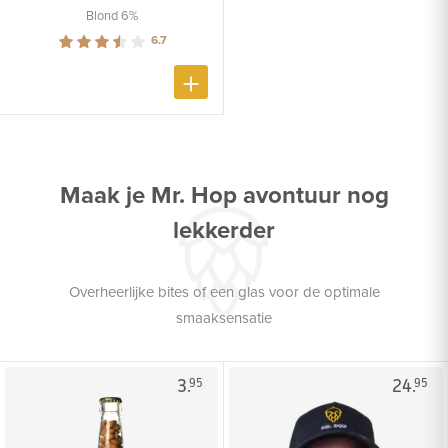
Blond 6%
6.7
Maak je Mr. Hop avontuur nog
lekkerder
Overheerlijke bites of een glas voor de optimale
smaaksensatie
3.
24.
95
95