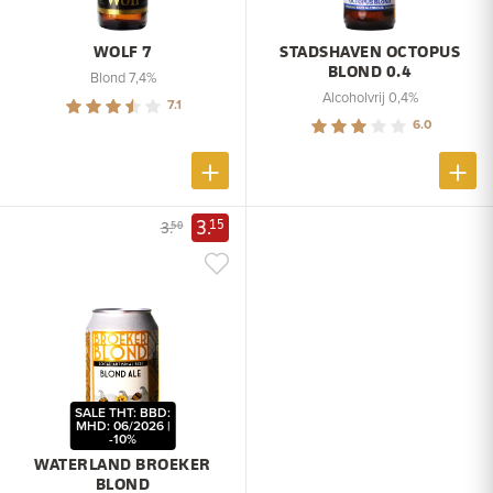
WOLF 7
STADSHAVEN OCTOPUS
BLOND 0.4
Blond 7,4%
Alcoholvrij 0,4%
7.1
6.0
3.
15
3.
50
SALE THT: BBD:
MHD: 06/2026 |
-10%
WATERLAND BROEKER
BLOND