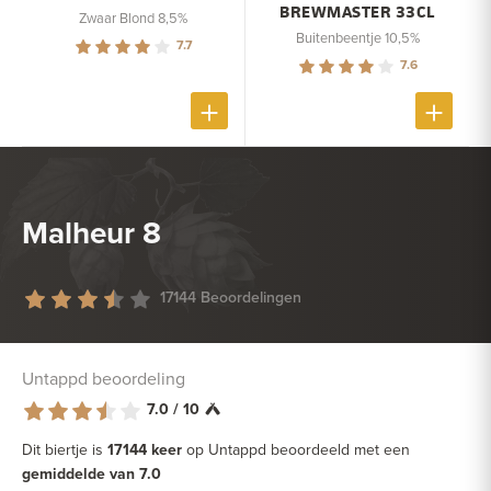
BREWMASTER 33CL
Zwaar Blond 8,5%
Buitenbeentje 10,5%
7.7
7.6
Malheur 8
17144 Beoordelingen
Untappd beoordeling
7.0 / 10
Dit biertje is
17144 keer
op Untappd beoordeeld met een
gemiddelde van 7.0