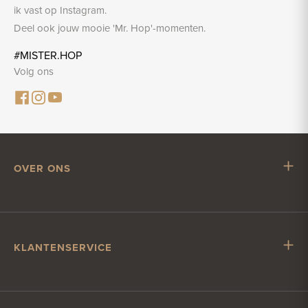
ik vast op Instagram.
Deel ook jouw mooie 'Mr. Hop'-momenten.
#MISTER.HOP
Volg ons
OVER ONS
Mr. Hop
Samenwerken met Mr. Hop
Vacatures
KLANTENSERVICE
Impressum
Klantenservice
Verzending & levering