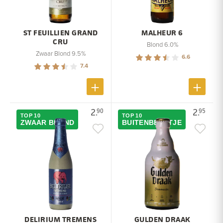
ST FEUILLIEN GRAND
MALHEUR 6
CRU
Blond 6.0%
Zwaar Blond 9.5%
6.6
7.4
2.
2.
90
95
TOP 10
TOP 10
ZWAAR BLOND
BUITENBEENTJE
DELIRIUM TREMENS
GULDEN DRAAK