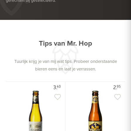
gerechten bij geselecteerd.
HEERLIJK BIJ
SALADE
HEERLIJK BIJ
VIS
Tips van Mr. Hop
Tuurlijk krijg je van mij wat tips. Probeer onderstaande
bieren eens en laat je verrassen.
3.
2.
40
95