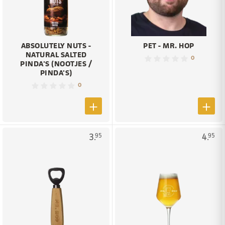
ABSOLUTELY NUTS -
PET - MR. HOP
NATURAL SALTED
0
PINDA'S (NOOTJES /
PINDA'S)
0
3.
4.
95
95