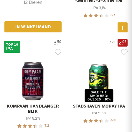
SMULING SESSION IPA
12 Bieren
IPA 3,1%
6.7
IN WINKELMAND
3.
2.
50
03
2.
25
TOP 10
IPA
SALE THT:
MHD: BBD:
07/2026 | -10%
KOMPAAN HANDLANGER
STADSHAVEN MORAY IPA
BLIK
IPA 5,5%
IPA 8,2%
6.8
7.2