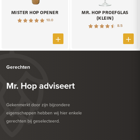
MISTER HOP OPENER
MR. HOP PROEFGLAS
(KLEIN)
10.0
8.5
Gerechten
Mr. Hop adviseert
Gekenmerkt door zijn bijzondere
eigenschappen hebben wij hier enkele
gerechten bij geselecteerd.
HEERLIJK BIJ
DROGE WORST
HEERLIJK BIJ
ZACHTE KAAS