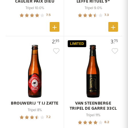
CAULIER PAIX DIEU
LEFFE RITUEL 9°
Tripel 10.0%
Tripel 9.0%
7.5
7.3
2.
3.
95
75
LIMITED
BROUWERIJ 'T IJ ZATTE
VAN STEENBERGE
TRIPEL DE GARRE 33CL
Tripel 8%
Tripel 11%
7.2
8.2