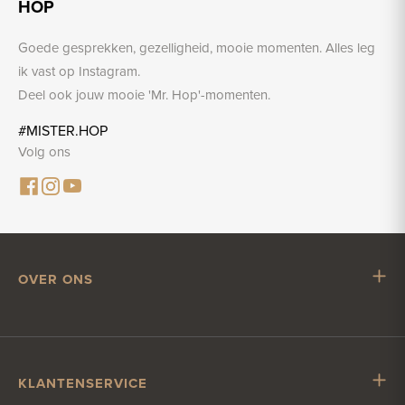
HOP
Goede gesprekken, gezelligheid, mooie momenten. Alles leg
ik vast op Instagram.
Deel ook jouw mooie 'Mr. Hop'-momenten.
#MISTER.HOP
Volg ons
OVER ONS
Mr. Hop
Samenwerken met Mr. Hop
Vacatures
KLANTENSERVICE
Impressum