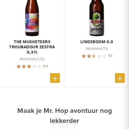
THE MUSKETEERS
LINDEBOOM 0.0
TROUBADOUR ZESTRA
Alcoholvrij 0%
0,3%
5.1
Alcoholvrij 0,3%
6.3
Maak je Mr. Hop avontuur nog
lekkerder