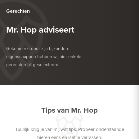
Gerechten
Mr. Hop adviseert
Gekenmerkt door zijn bijzondere
eigenschappen hebben wij hier enkele
gerechten bij geselecteerd.
HEERLIJK BIJ
SALADE
HEERLIJK BIJ
VIS
Tips van Mr. Hop
Tuurlijk krijg je van mij wat tips. Probeer onderstaande
bieren eens en laat je verrassen.