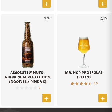
3.
4.
95
95
ABSOLUTELY NUTS -
MR. HOP PROEFGLAS
PROVENCAL PERFECTION
(KLEIN)
(NOOTJES / PINDA'S)
8.5
0