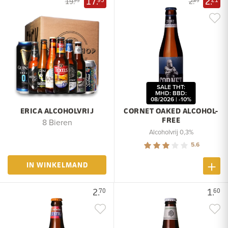
17.
2.
19.
2.
95
45
SALE THT:
MHD: BBD:
08/2026 | -10%
ERICA ALCOHOLVRIJ
CORNET OAKED ALCOHOL-
FREE
8 Bieren
Alcoholvrij 0,3%
5.6
IN WINKELMAND
2.
1.
70
60