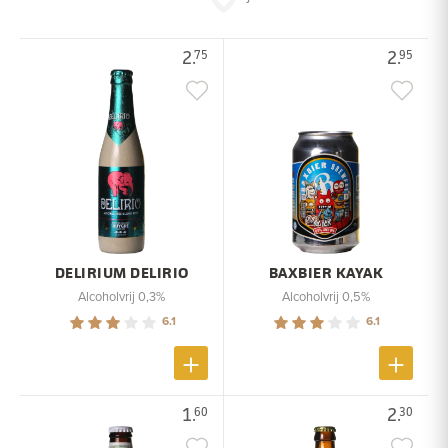
2.
2.
75
95
DELIRIUM DELIRIO
BAXBIER KAYAK
Alcoholvrij 0,3%
Alcoholvrij 0,5%
6.1
6.1
1.
2.
60
30