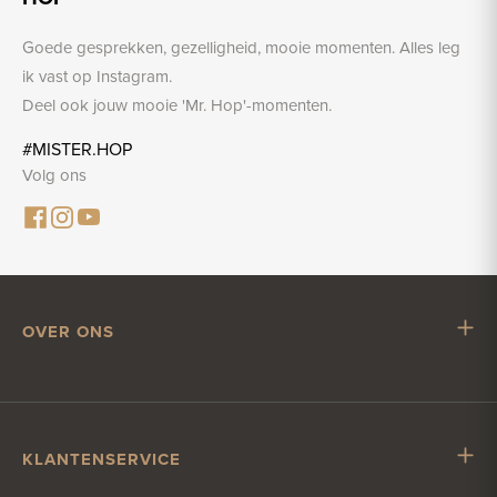
Goede gesprekken, gezelligheid, mooie momenten. Alles leg
ik vast op Instagram.
Deel ook jouw mooie 'Mr. Hop'-momenten.
#MISTER.HOP
Volg ons
OVER ONS
Mr. Hop
Samenwerken met Mr. Hop
Vacatures
KLANTENSERVICE
Impressum