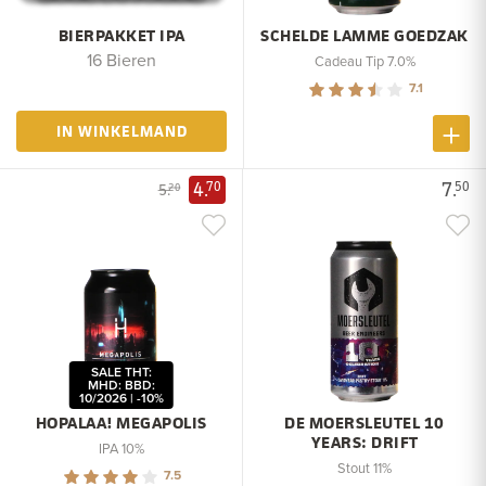
BIERPAKKET IPA
SCHELDE LAMME GOEDZAK
16 Bieren
Cadeau Tip 7.0%
7.1
IN WINKELMAND
4.
7.
70
50
5.
20
SALE THT:
MHD: BBD:
10/2026 | -10%
HOPALAA! MEGAPOLIS
DE MOERSLEUTEL 10
YEARS: DRIFT
IPA 10%
Stout 11%
7.5