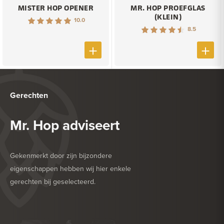
MISTER HOP OPENER
MR. HOP PROEFGLAS
(KLEIN)
10.0
8.5
Gerechten
Mr. Hop adviseert
Gekenmerkt door zijn bijzondere
eigenschappen hebben wij hier enkele
gerechten bij geselecteerd.
HEERLIJK BIJ
DROGE WORST
HEERLIJK BIJ
GEVOGELTE