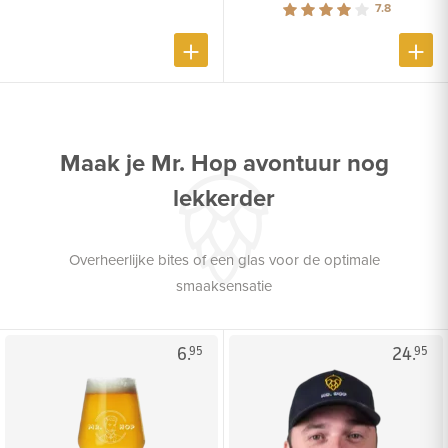
7.8
Maak je Mr. Hop avontuur nog
lekkerder
Overheerlijke bites of een glas voor de optimale
smaaksensatie
6.
24.
95
95