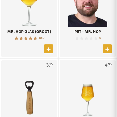
MR. HOP GLAS (GROOT)
PET - MR. HOP
10.0
0
3.
4.
95
95