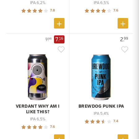
IPA 6,2%
IPA 6,5%
7.8
7.6
7.
2.
16
99
7.
95
VERDANT WHY AM I
BREWDOG PUNK IPA
LIKE THIS?
IPA 5,4%
IPA 6,5%
7.4
7.6