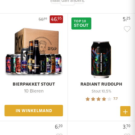
maar dan anders.
46.
5.
95
25
50.
95
TOP 10
STOUT
BIERPAKKET STOUT
RADIANT RUDOLPH
10 Bieren
Stout 10,5%
7.7
IN WINKELMAND
6.
3.
20
70