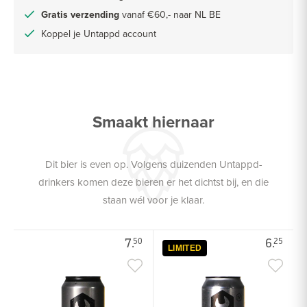
Gratis verzending
vanaf €60,- naar NL BE
Koppel je Untappd account
Smaakt hiernaar
Dit bier is even op. Volgens duizenden Untappd-
drinkers komen deze bieren er het dichtst bij, en die
staan wél voor je klaar.
7.
6.
50
25
LIMITED