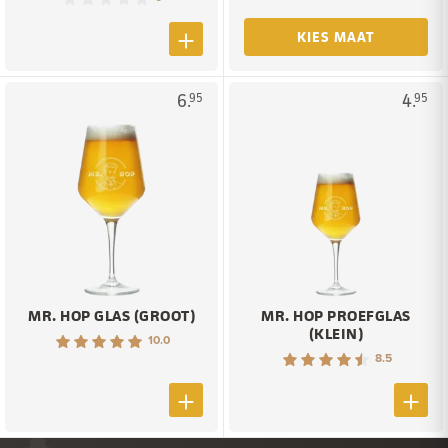
KIES MAAT
6.
4.
95
95
MR. HOP GLAS (GROOT)
MR. HOP PROEFGLAS
(KLEIN)
10.0
8.5