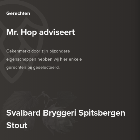
Gerechten
Mr. Hop adviseert
Gekenmerkt door zijn bijzondere
eigenschappen hebben wij hier enkele
gerechten bij geselecteerd.
HEERLIJK BIJ
BARBECUE
HEERLIJK BIJ
DROGE WORST
Svalbard Bryggeri Spitsbergen
Stout