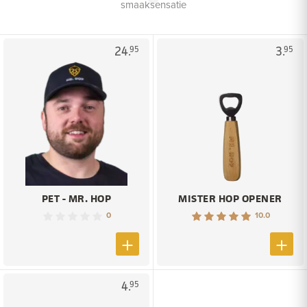
smaaksensatie
24.
3.
95
95
PET - MR. HOP
MISTER HOP OPENER
0
10.0
4.
95