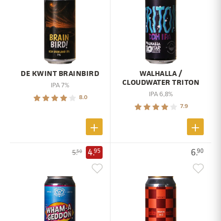
DE KWINT BRAINBIRD
WALHALLA /
CLOUDWATER TRITON
IPA 7%
IPA 6,8%
8.0
7.9
4.
6.
95
90
5.
50