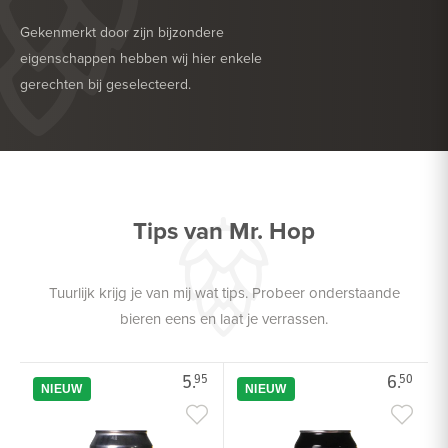
Gekenmerkt door zijn bijzondere
eigenschappen hebben wij hier enkele
gerechten bij geselecteerd.
HEERLIJK BIJ
BARBECUE
HEERLIJK BIJ
GEFRITUURDE SNACKS
Tips van Mr. Hop
Tuurlijk krijg je van mij wat tips. Probeer onderstaande
bieren eens en laat je verrassen.
5.
6.
95
50
NIEUW
NIEUW