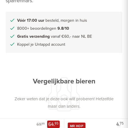
sparrenhars.
Vóór 17:00 uur
besteld, morgen in huis
8000+ beoordelingen
9.8/10
Gratis verzending
vanaf €60,- naar NL BE
Koppel je Untappd account
Vergelijkbare bieren
Zeker weten dat je deze ook wilt proberen! Hetzelfde
maar dan anders.
64.
4.
95
75
69.
95
MR HOP