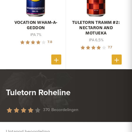
VOCATION WHAM-A-
TULETORN TRAMM #2:
GEDDON
NECTARON AND
MOTUEKA
IPA 7%
IPA 6,5%
7.8
7.7
Tuletorn Roheline
370 Beoordelingen
Untappd beoordeling