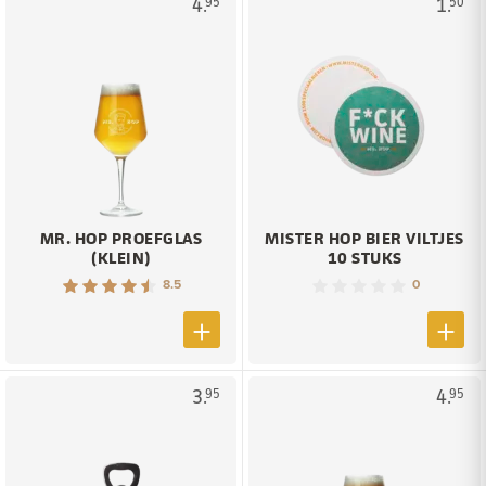
4.
1.
95
50
MR. HOP PROEFGLAS
MISTER HOP BIER VILTJES
(KLEIN)
10 STUKS
8.5
0
3.
4.
95
95