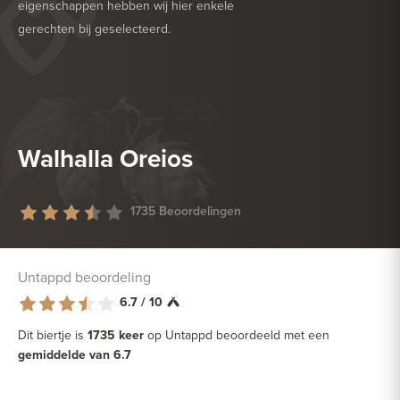
eigenschappen hebben wij hier enkele
gerechten bij geselecteerd.
HEERLIJK BIJ
BARBECUE
HEERLIJK BIJ
DESSERT
Walhalla Oreios
1735 Beoordelingen
Untappd beoordeling
6.7 / 10
Dit biertje is
1735 keer
op Untappd beoordeeld met een
gemiddelde van 6.7