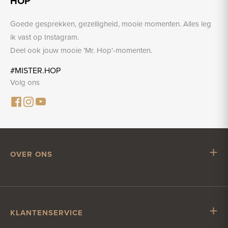
HOP
Goede gesprekken, gezelligheid, mooie momenten. Alles leg
ik vast op Instagram.
Deel ook jouw mooie 'Mr. Hop'-momenten.
#MISTER.HOP
Volg ons
OVER ONS
Mr. Hop
Samenwerken met Mr. Hop
Vacatures
KLANTENSERVICE
Impressum