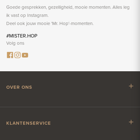
Goede gesprekken, gezelligheid, mooie momenten. Alles leg
ik vast op Instagram.
Deel ook jouw mooie 'Mr. Hop'-momenten.
#MISTER.HOP
Volg ons
OVER ONS
Mr. Hop
Samenwerken met Mr. Hop
Vacatures
KLANTENSERVICE
Impressum