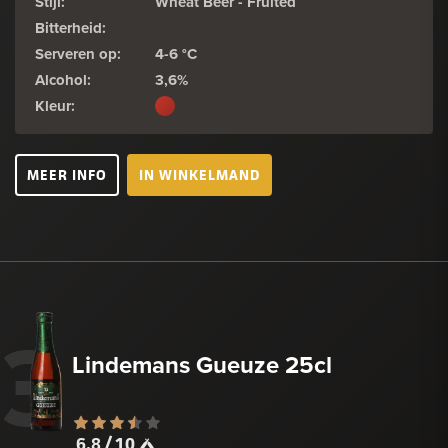
Stijl:
Wheat Beer - Fruited
Bitterheid:
Serveren op:
4-6 °C
Alcohol:
3,6%
Kleur:
MEER INFO
IN WINKELMAND
3
Lindemans Gueuze 25cl
6.8 / 10