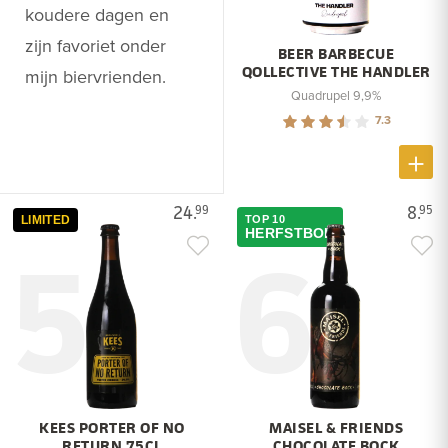
koudere dagen en
zijn favoriet onder
BEER BARBECUE
QOLLECTIVE THE HANDLER
mijn biervrienden.
Quadrupel 9,9%
7.3
24.
8.
99
95
LIMITED
TOP 10
5
6
HERFSTBOK
KEES PORTER OF NO
MAISEL & FRIENDS
RETURN 75CL
CHOCOLATE BOCK