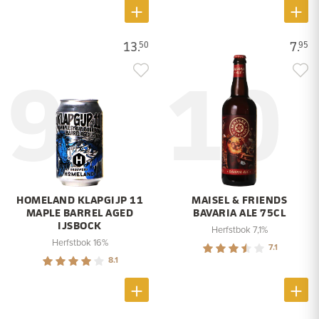
13.
7.
50
95
9
10
HOMELAND KLAPGIJP 11
MAISEL & FRIENDS
MAPLE BARREL AGED
BAVARIA ALE 75CL
IJSBOCK
Herfstbok 7,1%
Herfstbok 16%
7.1
8.1