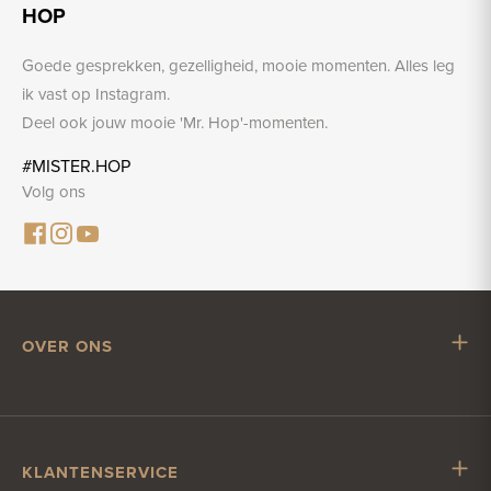
HOP
Goede gesprekken, gezelligheid, mooie momenten. Alles leg
ik vast op Instagram.
Deel ook jouw mooie 'Mr. Hop'-momenten.
#MISTER.HOP
Volg ons
OVER ONS
Mr. Hop
Samenwerken met Mr. Hop
Vacatures
KLANTENSERVICE