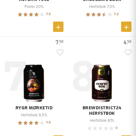
Porter 20%
Herfstbok 7,5%
7.5
7.2
7.
4.
50
50
7
8
RYGR MØRKETID
BREWDISTRICT24
HERFSTBOK
Herfstbok 9,5%
Herfstbok 8,1%
7.5
0