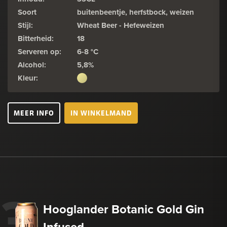
Soort
buitenbeentje, herfstbock, weizen
Stijl:
Wheat Beer - Hefeweizen
Bitterheid:
18
Serveren op:
6-8 °C
Alcohol:
5,8%
Kleur:
MEER INFO
IN WINKELMAND
3
Hooglander Botanic Gold Gin
Infused