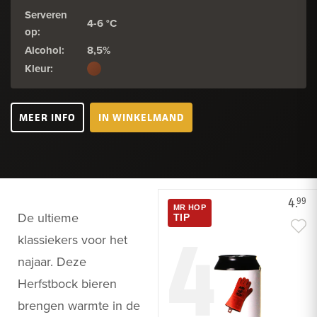
Serveren
4-6 °C
op:
Alcohol:
8,5%
Kleur:
MEER INFO
IN WINKELMAND
4.
99
MR HOP
De ultieme
4
TIP
klassiekers voor het
najaar. Deze
Herfstbock bieren
brengen warmte in de