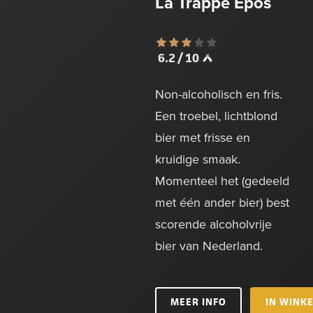
La Trappe Epos
6.2 / 10
Non-alcoholisch en fris.
Een troebel, lichtblond
bier met frisse en
kruidige smaak.
Momenteel het (gedeeld
met één ander bier) best
scorende alcoholvrije
bier van Nederland.
MEER INFO
IN WINK