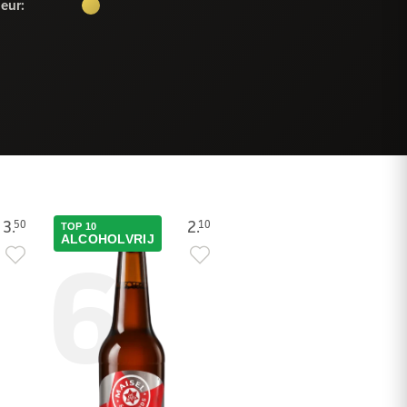
leur:
3.
2.
50
10
TOP 10
6
ALCOHOLVRIJ