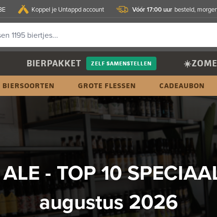
Vóór 17:00 uur
BE
Koppel je Untappd account
besteld, morgen
BIERPAKKET
☀️ZOME
ZELF SAMENSTELLEN
BIERSOORTEN
GROTE FLESSEN
CADEAUBON
 ALE - TOP 10 SPECIAA
augustus 2026