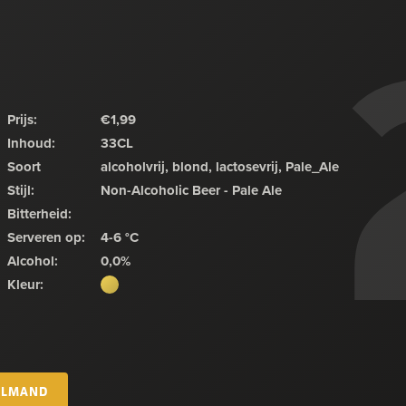
Prijs:
€1,99
Inhoud:
33CL
Soort
alcoholvrij, blond, lactosevrij, Pale_Ale
Stijl:
Non-Alcoholic Beer - Pale Ale
Bitterheid:
Serveren op:
4-6 °C
Alcohol:
0,0%
Kleur:
ELMAND