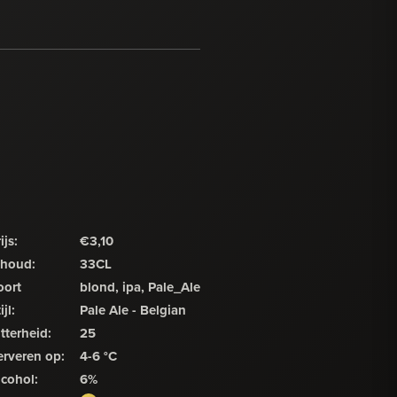
ijs:
€3,10
nhoud:
33CL
oort
blond, ipa, Pale_Ale
ijl:
Pale Ale - Belgian
tterheid:
25
erveren op:
4-6 °C
lcohol:
6%