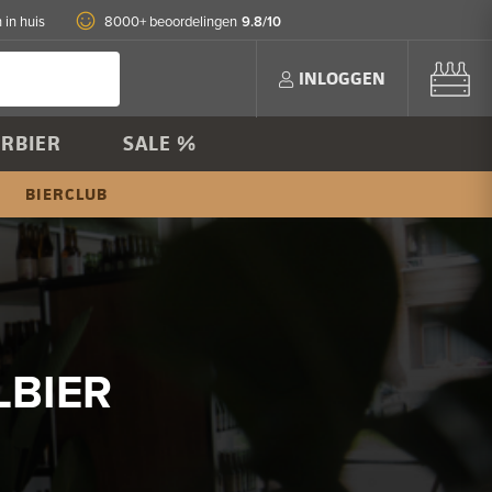
9.8/10
 in huis
8000+ beoordelingen
INLOGGEN
RBIER
SALE %
BIERCLUB
LBIER