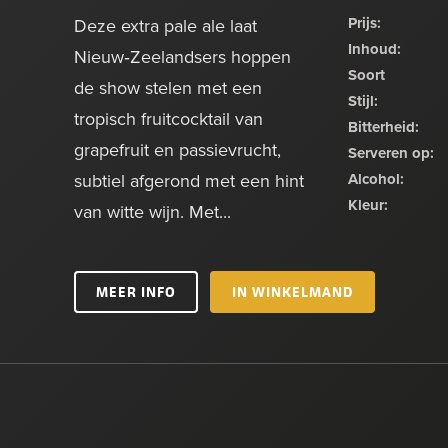
Prijs:
Deze extra pale ale laat
Inhoud:
Nieuw‑Zeelandsers hoppen
Soort
de show stelen met een
Stijl:
tropisch fruitcocktail van
Bitterheid:
grapefruit en passievrucht,
Serveren op:
subtiel afgerond met een hint
Alcohol:
Kleur:
van witte wijn. Met...
MEER INFO
IN WINKELMAND