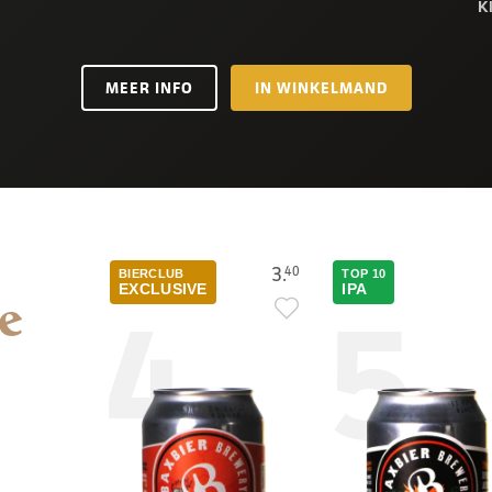
K
MEER INFO
IN WINKELMAND
3.
40
BIERCLUB
TOP 10
4
5
EXCLUSIVE
IPA
e