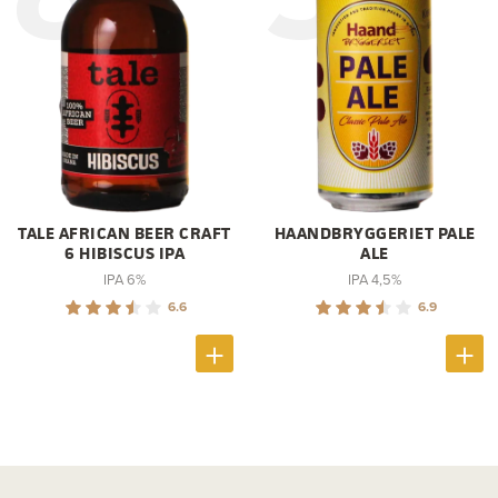
TALE AFRICAN BEER CRAFT
HAANDBRYGGERIET PALE
6 HIBISCUS IPA
ALE
IPA 6%
IPA 4,5%
6.6
6.9