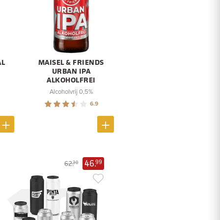
AL
MAISEL & FRIENDS
URBAN IPA
ALKOHOLFREI
Alcoholvrij 0,5%
6.9
46.
99
62.
30
10