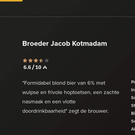
Broeder Jacob Kotmadam
6.6 / 10
Pr
"Formidabel blond bier van 6% met
I
wulpse en frivole hoptoetsen, een zachte
S
nasmaak en een vlotte
St
doordrinkbaarheid" zegt de brouwer.
Bi
S
A