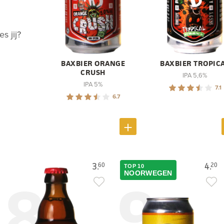
s jij?
BAXBIER ORANGE
BAXBIER TROPIC
CRUSH
IPA 5,6%
IPA 5%
7.1
6.7
3.
4.
60
20
TOP 10
8
9
NOORWEGEN