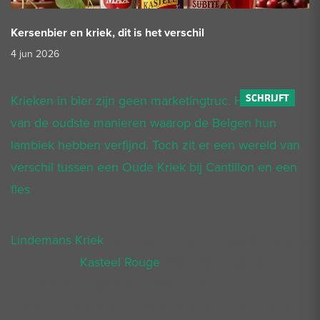
Kersenbier en kriek, dit is het verschil
4 jun 2026
Krieken in bier zijn geen marketingtruc. Het is een
van de oudste manieren waarop de Belgen hun
lambiek hebben verfijnd. Toch zit er een wereld van
verschil tussen een Oude Kriek bij Cantillon en een
fles
Lindemans Kriek
, en weer een andere wereld tussen
die twee en
Kasteel Rouge
. Wij hebben allerlei
verschillende stijlen kersenbier, van de zuurdere
tonen door krieken (zuurdere kersen) tot de zoetere