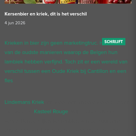
Kersenbier en kriek, dit is het verschil
4 jun 2026
Krieken in bier zijn geen marketingtruc. Het is een
van de oudste manieren waarop de Belgen hun
lambiek hebben verfijnd. Toch zit er een wereld van
verschil tussen een Oude Kriek bij Cantillon en een
fles
Lindemans Kriek
, en weer een andere wereld tussen
die twee en
Kasteel Rouge
. Wij hebben allerlei
verschillende stijlen kersenbier, van de zuurdere
tonen door krieken (zuurdere kersen) tot de zoetere