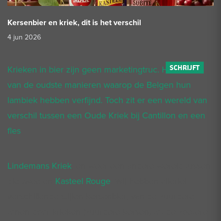
Kersenbier en kriek, dit is het verschil
4 jun 2026
Krieken in bier zijn geen marketingtruc. Het is een
van de oudste manieren waarop de Belgen hun
lambiek hebben verfijnd. Toch zit er een wereld van
verschil tussen een Oude Kriek bij Cantillon en een
fles
Lindemans Kriek
, en weer een andere wereld tussen
die twee en
Kasteel Rouge
. Wij hebben allerlei
verschillende stijlen kersenbier, van de zuurdere
tonen door krieken (zuurdere kersen) tot de zoetere