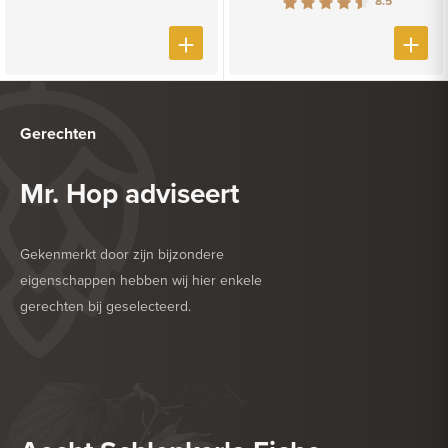
8.5
Gerechten
Mr. Hop adviseert
Gekenmerkt door zijn bijzondere
eigenschappen hebben wij hier enkele
gerechten bij geselecteerd.
HEERLIJK BIJ
BARBECUE
HEERLIJK BIJ
ROOD VLEES