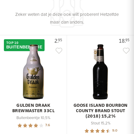
Zeker weten dat je deze ook wilt proberen! Hetzelfde
maar dan anders.
2.
18.
95
95
TOP 10
BUITENBEENTJE
GULDEN DRAAK
GOOSE ISLAND BOURBON
BREWMASTER 33CL
COUNTY BRAND STOUT
(2018) 15,2%
Buitenbeentje 10,5%
Stout 15,2%
7.6
9.0